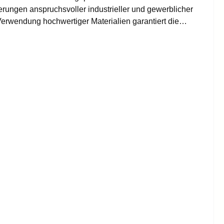
erungen anspruchsvoller industrieller und gewerblicher
erwendung hochwertiger Materialien garantiert die
egration in bestehende Systeme. Die Vorteile der
mbiniert erstklassige Leistung mit einfacher
n Blick: Modell: PUROTAP L60
 sind. Warum ist Wasseraufbereitung so wichtig? Eine
Verunreinigtes Wasser kann nicht nur die Leistung von
iben. Die Elysator Leader PUROTAP L60 Highpower
fernt und die Qualität des zirkulierenden Wassers