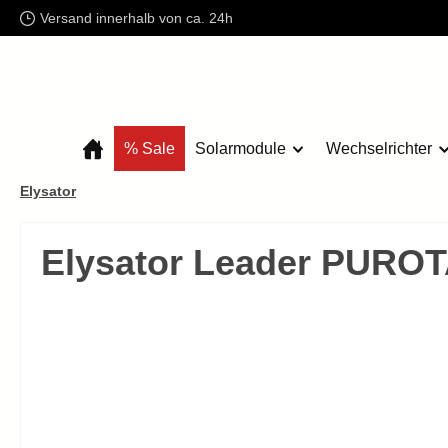
Versand innerhalb von ca. 24h
m Hauptinhalt springen
Zur Suche springen
Zur Hauptnavigation springen
% Sale
Solarmodule
Wechselrichter
Elysator
Elysator Leader PUROT