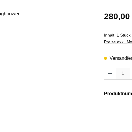
Regulärer Pre
280,00
Inhalt:
1 Stück
Preise exkl. M
Versandfert
Produkt Anzahl
Produktnum