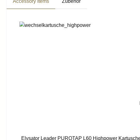
Accessory Items
Zubehör
Produktgalerie überspringen
Elysator Leader PUROTAP L60 Highpower Kartusche: 