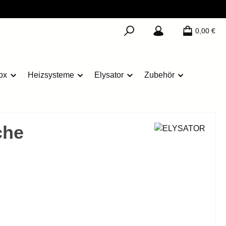
0,00 €
ox
Heizsysteme
Elysator
Zubehör
che