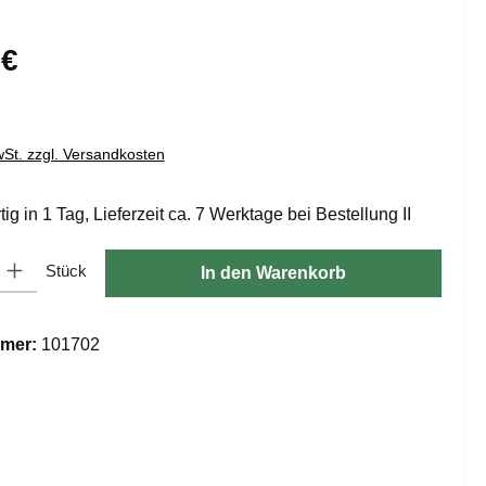
is:
 €
wSt. zzgl. Versandkosten
ig in 1 Tag, Lieferzeit ca. 7 Werktage bei Bestellung II
: Gib den gewünschten Wert ein oder benutze die Schaltflächen um die
Stück
In den Warenkorb
mer:
101702