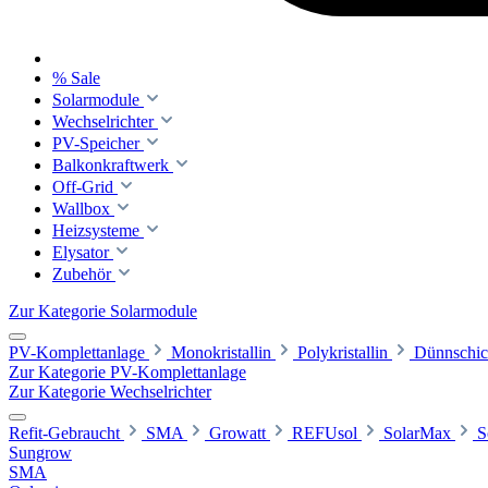
% Sale
Solarmodule
Wechselrichter
PV-Speicher
Balkonkraftwerk
Off-Grid
Wallbox
Heizsysteme
Elysator
Zubehör
Zur Kategorie Solarmodule
PV-Komplettanlage
Monokristallin
Polykristallin
Dünnschic
Zur Kategorie PV-Komplettanlage
Zur Kategorie Wechselrichter
Refit-Gebraucht
SMA
Growatt
REFUsol
SolarMax
S
Sungrow
SMA