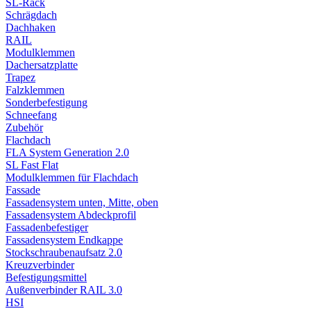
SL-Rack
Schrägdach
Dachhaken
RAIL
Modulklemmen
Dachersatzplatte
Trapez
Falzklemmen
Sonderbefestigung
Schneefang
Zubehör
Flachdach
FLA System Generation 2.0
SL Fast Flat
Modulklemmen für Flachdach
Fassade
Fassadensystem unten, Mitte, oben
Fassadensystem Abdeckprofil
Fassadenbefestiger
Fassadensystem Endkappe
Stockschrauben­aufsatz 2.0
Kreuzverbinder
Befestigungsmittel
Außenverbinder RAIL 3.0
HSI