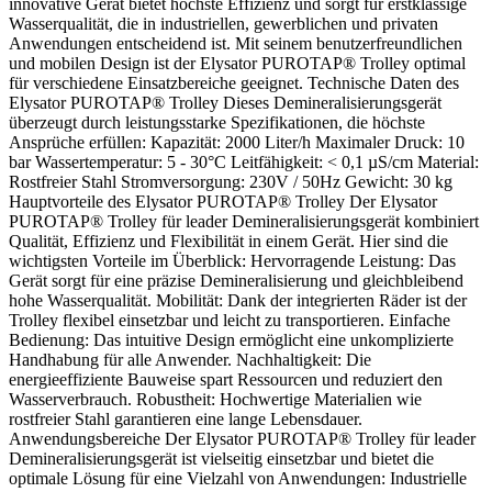
innovative Gerät bietet höchste Effizienz und sorgt für erstklassige
Wasserqualität, die in industriellen, gewerblichen und privaten
Anwendungen entscheidend ist. Mit seinem benutzerfreundlichen
und mobilen Design ist der Elysator PUROTAP® Trolley optimal
für verschiedene Einsatzbereiche geeignet. Technische Daten des
Elysator PUROTAP® Trolley Dieses Demineralisierungsgerät
überzeugt durch leistungsstarke Spezifikationen, die höchste
Ansprüche erfüllen: Kapazität: 2000 Liter/h Maximaler Druck: 10
bar Wassertemperatur: 5 - 30°C Leitfähigkeit: < 0,1 µS/cm Material:
Rostfreier Stahl Stromversorgung: 230V / 50Hz Gewicht: 30 kg
Hauptvorteile des Elysator PUROTAP® Trolley Der Elysator
PUROTAP® Trolley für leader Demineralisierungsgerät kombiniert
Qualität, Effizienz und Flexibilität in einem Gerät. Hier sind die
wichtigsten Vorteile im Überblick: Hervorragende Leistung: Das
Gerät sorgt für eine präzise Demineralisierung und gleichbleibend
hohe Wasserqualität. Mobilität: Dank der integrierten Räder ist der
Trolley flexibel einsetzbar und leicht zu transportieren. Einfache
Bedienung: Das intuitive Design ermöglicht eine unkomplizierte
Handhabung für alle Anwender. Nachhaltigkeit: Die
energieeffiziente Bauweise spart Ressourcen und reduziert den
Wasserverbrauch. Robustheit: Hochwertige Materialien wie
rostfreier Stahl garantieren eine lange Lebensdauer.
Anwendungsbereiche Der Elysator PUROTAP® Trolley für leader
Demineralisierungsgerät ist vielseitig einsetzbar und bietet die
optimale Lösung für eine Vielzahl von Anwendungen: Industrielle