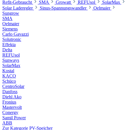
Refit-Gebraucht
SMA
Growatt
REFUsol
SolarMax
Solar Laderegler
Sinus-Spannungswandler
Oelmaier
Sungrow
SMA
Oelmaier
Siemens
Carlo Gavazzi
Solutronic
Effekta
Delta
REFUsol
Sunways
SolarMax
Kostal
KACO
Schüco
CentroSolar
Danfoss
Diehl Ako
Fronius
Mastervolt
Conergy
Samil Power
ABB
Zur Kategorie PV-Speicher