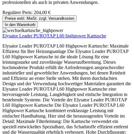
professionellen als auch in privaten Anwendungen.
Regulärer Preis:
204,00 €
Preise exkl. MwSt. zzgl. Versandkosten
In den Warenkorb
Elysator Leader PUROTAP L60 highpower Kartusche
Elysator Leader PUROTAP L60 Highpower Kartusche: Maximale
Effizienz für Ihre Heizungsanlage Die Elysator Leader PUROTAP
L60 Highpower Kartusche ist die ideale Lösung für eine
leistungsstarke und zuverlässige Wasseraufbereitung. Dieses
hochmoderne Produkt erfüllt die Anforderungen anspruchsvoller
industrieller und gewerblicher Anwendungen, bei denen Reinheit
und Effizienz an erster Stelle stehen. Mit ihrem durchdachten
Design und der Verwendung hochwertiger Materialien garantiert die
Elysator Leader PUROTAP L60 Highpower Kartusche eine
hervorragende Leistung, Langlebigkeit und einfache Integration in
bestehende Systeme. Die Vorteile der Elysator Leader PUROTAP
L60 Highpower Kartusche Die Elysator Leader PUROTAP L60
Highpower Kartusche kombiniert erstklassige Leistung mit
einfacher Handhabung. Hier sind die herausragenden Vorteile im
Detail: Maximale Filterleistung: Die Kartusche verwendet ein
speziell entwickeltes Spezialharz, das Schadstoffe effizient entfernt
und die Wasserqualität erheblich verbessert. Hohe Durchflussrate: