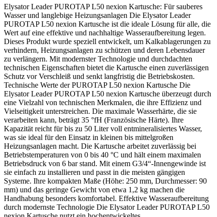
Elysator Leader PUROTAP L50 nexion Kartusche: Für sauberes
Wasser und langlebige Heizungsanlagen Die Elysator Leader
PUROTAP L50 nexion Kartusche ist die ideale Lösung für alle, die
Wert auf eine effektive und nachhaltige Wasseraufbereitung legen.
Dieses Produkt wurde speziell entwickelt, um Kalkablagerungen zu
verhindern, Heizungsanlagen zu schützen und deren Lebensdauer
zu verlängern. Mit modernster Technologie und durchdachten
technischen Eigenschaften bietet die Kartusche einen zuverlässigen
Schutz vor Verschleiß und senkt langfristig die Betriebskosten.
Technische Werte der PUROTAP L50 nexion Kartusche Die
Elysator Leader PUROTAP L50 nexion Kartusche überzeugt durch
eine Vielzahl von technischen Merkmalen, die ihre Effizienz und
Vielseitigkeit unterstreichen. Die maximale Wasserhärte, die sie
verarbeiten kann, beträgt 35 °fH (Französische Härte). Ihre
Kapazität reicht für bis zu 50 Liter voll entmineralisiertes Wasser,
was sie ideal für den Einsatz in kleinen bis mittelgroßen
Heizungsanlagen macht. Die Kartusche arbeitet zuverlässig bei
Betriebstemperaturen von 0 bis 40 °C und hält einem maximalen
Betriebsdruck von 6 bar stand. Mit einem G3/4“-Innengewinde ist
sie einfach zu installieren und passt in die meisten gängigen
Systeme. Ihre kompakten Maße (Höhe: 250 mm, Durchmesser: 90
mm) und das geringe Gewicht von etwa 1,2 kg machen die
Handhabung besonders komfortabel. Effektive Wasseraufbereitung
durch modernste Technologie Die Elysator Leader PUROTAP L50
nexion Kartusche nutzt ein hochentwickeltes