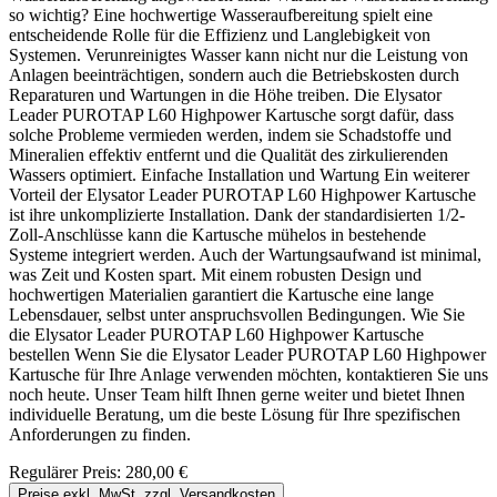
so wichtig? Eine hochwertige Wasseraufbereitung spielt eine
entscheidende Rolle für die Effizienz und Langlebigkeit von
Systemen. Verunreinigtes Wasser kann nicht nur die Leistung von
Anlagen beeinträchtigen, sondern auch die Betriebskosten durch
Reparaturen und Wartungen in die Höhe treiben. Die Elysator
Leader PUROTAP L60 Highpower Kartusche sorgt dafür, dass
solche Probleme vermieden werden, indem sie Schadstoffe und
Mineralien effektiv entfernt und die Qualität des zirkulierenden
Wassers optimiert. Einfache Installation und Wartung Ein weiterer
Vorteil der Elysator Leader PUROTAP L60 Highpower Kartusche
ist ihre unkomplizierte Installation. Dank der standardisierten 1/2-
Zoll-Anschlüsse kann die Kartusche mühelos in bestehende
Systeme integriert werden. Auch der Wartungsaufwand ist minimal,
was Zeit und Kosten spart. Mit einem robusten Design und
hochwertigen Materialien garantiert die Kartusche eine lange
Lebensdauer, selbst unter anspruchsvollen Bedingungen. Wie Sie
die Elysator Leader PUROTAP L60 Highpower Kartusche
bestellen Wenn Sie die Elysator Leader PUROTAP L60 Highpower
Kartusche für Ihre Anlage verwenden möchten, kontaktieren Sie uns
noch heute. Unser Team hilft Ihnen gerne weiter und bietet Ihnen
individuelle Beratung, um die beste Lösung für Ihre spezifischen
Anforderungen zu finden.
Regulärer Preis:
280,00 €
Preise exkl. MwSt. zzgl. Versandkosten