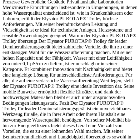
Prozesse Gewerbliche Gebäude Privathaushalte Laboratorien
Medizinische Einrichtungen Insbesondere in Umgebungen, in denen
hohe Wasserqualität entscheidend ist, wie in Krankenhäusern oder
Laboren, erfüllt der Elysator PUROTAP® Trolley höchste
Anforderungen. Mit seiner beeindruckenden Leistung und
Vielseitigkeit ist er ideal für technische Anlagen, Heizsysteme und
sensible Anwendungen geeignet. Warum der Elysator PUROTAP®
Trolley überzeugt Der Elysator PUROTAP® Trolley für leader
Demineralisierungsgerät bietet zahlreiche Vorteile, die ihn zu einer
erstklassigen Wahl für die Wasseraufbereitung machen. Mit seiner
hohen Kapazität und der Fähigkeit, Wasser mit einer Leitfähigkeit
von unter 0,1 µS/cm zu liefern, ist er unschlagbar in seiner
Kategorie. Er kombiniert Innovation mit Nachhaltigkeit und bietet
eine langlebige Lösung für unterschiedlichste Anforderungen. Für
alle, die auf eine verlässliche Wasseraufbereitung Wert legen, stellt
der Elysator PUROTAP® Trolley eine ideale Investition dar. Seine
mobile Bauweise ermöglicht flexible Einsätze, und dank der
hochwertigen Materialien bleibt er auch unter anspruchsvollen
Bedingungen leistungsstark. Fazit Der Elysator PUROTAP®
Trolley für leader Demineralisierungsgerät ist ein unverzichtbares
Werkzeug für alle, die in ihrer Arbeit oder ihrem Haushalt eine
hervorragende Wasserqualität benötigen. Von seiner Mobilität bis
hin zur Energieeffizienz bietet dieses Gerät eine Vielzahl von
Vorteilen, die es zu einer lohnenden Wahl machen. Mit seiner
Benutzerfreundlichkeit und Langlebigkeit überzeugt es sowohl in