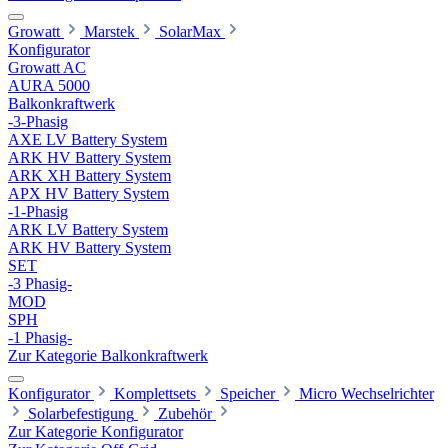
Growatt
Marstek
SolarMax
Konfigurator
Growatt AC
AURA 5000
Balkonkraftwerk
-3-Phasig
AXE LV Battery System
ARK HV Battery System
ARK XH Battery System
APX HV Battery System
-1-Phasig
ARK LV Battery System
ARK HV Battery System
SET
-3 Phasig-
MOD
SPH
-1 Phasig-
Zur Kategorie Balkonkraftwerk
Konfigurator
Komplettsets
Speicher
Micro Wechselrichter
Solarbefestigung
Zubehör
Zur Kategorie Konfigurator