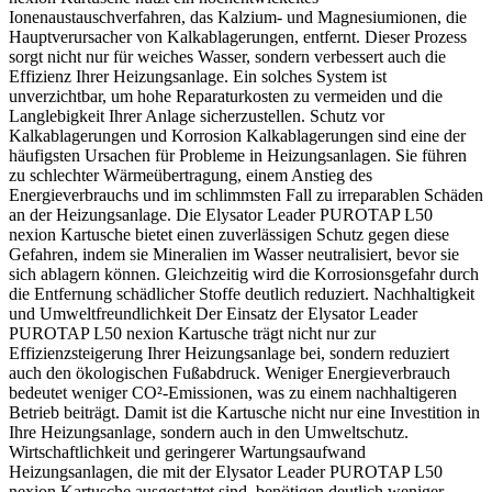
Ionenaustauschverfahren, das Kalzium- und Magnesiumionen, die
Hauptverursacher von Kalkablagerungen, entfernt. Dieser Prozess
sorgt nicht nur für weiches Wasser, sondern verbessert auch die
Effizienz Ihrer Heizungsanlage. Ein solches System ist
unverzichtbar, um hohe Reparaturkosten zu vermeiden und die
Langlebigkeit Ihrer Anlage sicherzustellen. Schutz vor
Kalkablagerungen und Korrosion Kalkablagerungen sind eine der
häufigsten Ursachen für Probleme in Heizungsanlagen. Sie führen
zu schlechter Wärmeübertragung, einem Anstieg des
Energieverbrauchs und im schlimmsten Fall zu irreparablen Schäden
an der Heizungsanlage. Die Elysator Leader PUROTAP L50
nexion Kartusche bietet einen zuverlässigen Schutz gegen diese
Gefahren, indem sie Mineralien im Wasser neutralisiert, bevor sie
sich ablagern können. Gleichzeitig wird die Korrosionsgefahr durch
die Entfernung schädlicher Stoffe deutlich reduziert. Nachhaltigkeit
und Umweltfreundlichkeit Der Einsatz der Elysator Leader
PUROTAP L50 nexion Kartusche trägt nicht nur zur
Effizienzsteigerung Ihrer Heizungsanlage bei, sondern reduziert
auch den ökologischen Fußabdruck. Weniger Energieverbrauch
bedeutet weniger CO²-Emissionen, was zu einem nachhaltigeren
Betrieb beiträgt. Damit ist die Kartusche nicht nur eine Investition in
Ihre Heizungsanlage, sondern auch in den Umweltschutz.
Wirtschaftlichkeit und geringerer Wartungsaufwand
Heizungsanlagen, die mit der Elysator Leader PUROTAP L50
nexion Kartusche ausgestattet sind, benötigen deutlich weniger