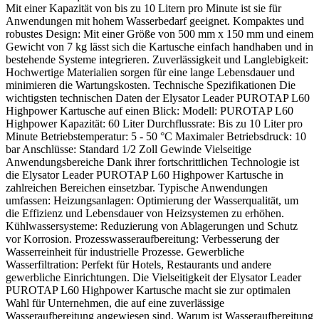
Mit einer Kapazität von bis zu 10 Litern pro Minute ist sie für
Anwendungen mit hohem Wasserbedarf geeignet. Kompaktes und
robustes Design: Mit einer Größe von 500 mm x 150 mm und einem
Gewicht von 7 kg lässt sich die Kartusche einfach handhaben und in
bestehende Systeme integrieren. Zuverlässigkeit und Langlebigkeit:
Hochwertige Materialien sorgen für eine lange Lebensdauer und
minimieren die Wartungskosten. Technische Spezifikationen Die
wichtigsten technischen Daten der Elysator Leader PUROTAP L60
Highpower Kartusche auf einen Blick: Modell: PUROTAP L60
Highpower Kapazität: 60 Liter Durchflussrate: Bis zu 10 Liter pro
Minute Betriebstemperatur: 5 - 50 °C Maximaler Betriebsdruck: 10
bar Anschlüsse: Standard 1/2 Zoll Gewinde Vielseitige
Anwendungsbereiche Dank ihrer fortschrittlichen Technologie ist
die Elysator Leader PUROTAP L60 Highpower Kartusche in
zahlreichen Bereichen einsetzbar. Typische Anwendungen
umfassen: Heizungsanlagen: Optimierung der Wasserqualität, um
die Effizienz und Lebensdauer von Heizsystemen zu erhöhen.
Kühlwassersysteme: Reduzierung von Ablagerungen und Schutz
vor Korrosion. Prozesswasseraufbereitung: Verbesserung der
Wasserreinheit für industrielle Prozesse. Gewerbliche
Wasserfiltration: Perfekt für Hotels, Restaurants und andere
gewerbliche Einrichtungen. Die Vielseitigkeit der Elysator Leader
PUROTAP L60 Highpower Kartusche macht sie zur optimalen
Wahl für Unternehmen, die auf eine zuverlässige
Wasseraufbereitung angewiesen sind. Warum ist Wasseraufbereitung