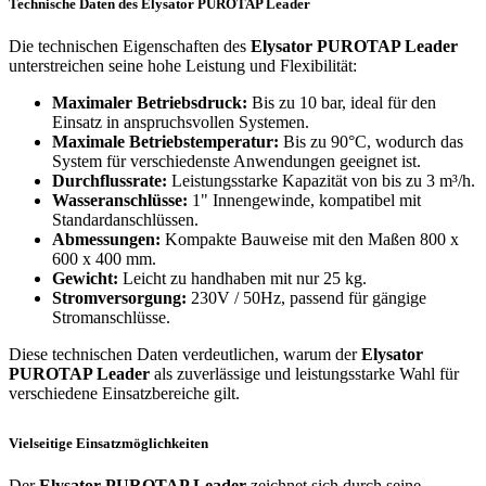
Technische Daten des Elysator PUROTAP Leader
Die technischen Eigenschaften des
Elysator PUROTAP Leader
unterstreichen seine hohe Leistung und Flexibilität:
Maximaler Betriebsdruck:
Bis zu 10 bar, ideal für den
Einsatz in anspruchsvollen Systemen.
Maximale Betriebstemperatur:
Bis zu 90°C, wodurch das
System für verschiedenste Anwendungen geeignet ist.
Durchflussrate:
Leistungsstarke Kapazität von bis zu 3 m³/h.
Wasseranschlüsse:
1" Innengewinde, kompatibel mit
Standardanschlüssen.
Abmessungen:
Kompakte Bauweise mit den Maßen 800 x
600 x 400 mm.
Gewicht:
Leicht zu handhaben mit nur 25 kg.
Stromversorgung:
230V / 50Hz, passend für gängige
Stromanschlüsse.
Diese technischen Daten verdeutlichen, warum der
Elysator
PUROTAP Leader
als zuverlässige und leistungsstarke Wahl für
verschiedene Einsatzbereiche gilt.
Vielseitige Einsatzmöglichkeiten
Der
Elysator PUROTAP Leader
zeichnet sich durch seine