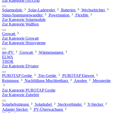
Zur Kategorie Off-Grid
Solarmodule
Solar-Laderegler
Batterien
Wechselrichter
Sinus-Spannungswandler
Powerstation
Flexible
Zur Kategorie Solarmodule
Zur Kategorie Wallbox
Growatt
Zur Kategorie Growatt
Zur Kategorie Heizsysteme
my-PV
Growatt
Wärmepumpen
ELWA
THOR
Zur Kategorie Elysator
PUROTAP Geräte
Trio Geräte
PUROTAP Einweg
Reinigung
Nachfüllung Mischbettharz
Anoden
Messgeräte
Zur Kategorie PUROTAP Geräte
Zur Kategorie Zubehör
Solarbefestigung
Solarkabel
Steckverbinder
Y-Stecker
Adapter Stecker
PV-Überwachung