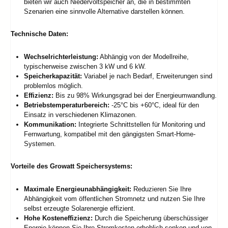
bieten wir auch Niedervoltspeicher an, die in bestimmten
Szenarien eine sinnvolle Alternative darstellen können.
Technische Daten:
Wechselrichterleistung:
Abhängig von der Modellreihe,
typischerweise zwischen 3 kW und 6 kW.
Speicherkapazität:
Variabel je nach Bedarf, Erweiterungen sind
problemlos möglich.
Effizienz:
Bis zu 98% Wirkungsgrad bei der Energieumwandlung.
Betriebstemperaturbereich:
-25°C bis +60°C, ideal für den
Einsatz in verschiedenen Klimazonen.
Kommunikation:
Integrierte Schnittstellen für Monitoring und
Fernwartung, kompatibel mit den gängigsten Smart-Home-
Systemen.
Vorteile des Growatt Speichersystems:
Maximale Energieunabhängigkeit:
Reduzieren Sie Ihre
Abhängigkeit vom öffentlichen Stromnetz und nutzen Sie Ihre
selbst erzeugte Solarenergie effizient.
Hohe Kosteneffizienz:
Durch die Speicherung überschüssiger
Energie können Sie Ihre Stromkosten erheblich senken und von