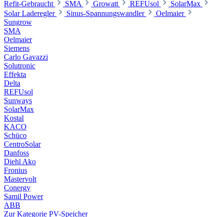
Refit-Gebraucht
SMA
Growatt
REFUsol
SolarMax
Solar Laderegler
Sinus-Spannungswandler
Oelmaier
Sungrow
SMA
Oelmaier
Siemens
Carlo Gavazzi
Solutronic
Effekta
Delta
REFUsol
Sunways
SolarMax
Kostal
KACO
Schüco
CentroSolar
Danfoss
Diehl Ako
Fronius
Mastervolt
Conergy
Samil Power
ABB
Zur Kategorie PV-Speicher