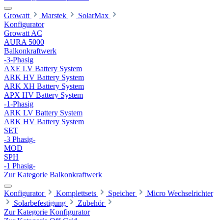
Growatt
Marstek
SolarMax
Konfigurator
Growatt AC
AURA 5000
Balkonkraftwerk
-3-Phasig
AXE LV Battery System
ARK HV Battery System
ARK XH Battery System
APX HV Battery System
-1-Phasig
ARK LV Battery System
ARK HV Battery System
SET
-3 Phasig-
MOD
SPH
-1 Phasig-
Zur Kategorie Balkonkraftwerk
Konfigurator
Komplettsets
Speicher
Micro Wechselrichter
Solarbefestigung
Zubehör
Zur Kategorie Konfigurator