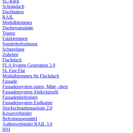
SL-Rack
Schrägdach
Dachhaken
RAIL
Modulklemmen
Dachersatzplatte
Trapez
Falzklemmen
Sonderbefestigung
Schneefang
Zubehör
Flachdach
FLA System Generation 2.0
SL Fast Flat
Modulklemmen für Flachdach
Fassade
Fassadensystem unten, Mitte, oben
Fassadensystem Abdeckprofil
Fassadenbefestiger
Fassadensystem Endkappe
Stockschrauben­aufsatz 2.0
Kreuzverbinder
Befestigungsmittel
Außenverbinder RAIL 3.0
HSI