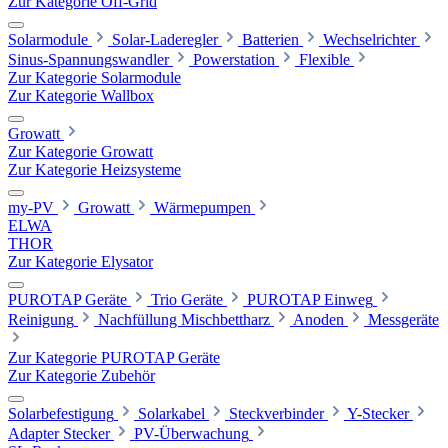
Zur Kategorie Off-Grid
Solarmodule
Solar-Laderegler
Batterien
Wechselrichter
Sinus-Spannungswandler
Powerstation
Flexible
Zur Kategorie Solarmodule
Zur Kategorie Wallbox
Growatt
Zur Kategorie Growatt
Zur Kategorie Heizsysteme
my-PV
Growatt
Wärmepumpen
ELWA
THOR
Zur Kategorie Elysator
PUROTAP Geräte
Trio Geräte
PUROTAP Einweg
Reinigung
Nachfüllung Mischbettharz
Anoden
Messgeräte
Zur Kategorie PUROTAP Geräte
Zur Kategorie Zubehör
Solarbefestigung
Solarkabel
Steckverbinder
Y-Stecker
Adapter Stecker
PV-Überwachung