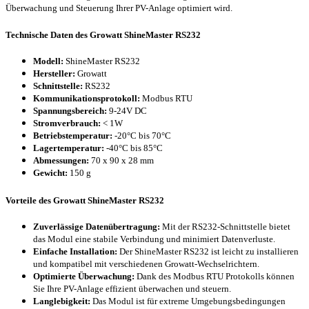
Überwachung und Steuerung Ihrer PV-Anlage optimiert wird.
Technische Daten des Growatt ShineMaster RS232
Modell:
ShineMaster RS232
Hersteller:
Growatt
Schnittstelle:
RS232
Kommunikationsprotokoll:
Modbus RTU
Spannungsbereich:
9-24V DC
Stromverbrauch:
< 1W
Betriebstemperatur:
-20°C bis 70°C
Lagertemperatur:
-40°C bis 85°C
Abmessungen:
70 x 90 x 28 mm
Gewicht:
150 g
Vorteile des Growatt ShineMaster RS232
Zuverlässige Datenübertragung:
Mit der RS232-Schnittstelle bietet
das Modul eine stabile Verbindung und minimiert Datenverluste.
Einfache Installation:
Der ShineMaster RS232 ist leicht zu installieren
und kompatibel mit verschiedenen Growatt-Wechselrichtern.
Optimierte Überwachung:
Dank des Modbus RTU Protokolls können
Sie Ihre PV-Anlage effizient überwachen und steuern.
Langlebigkeit:
Das Modul ist für extreme Umgebungsbedingungen