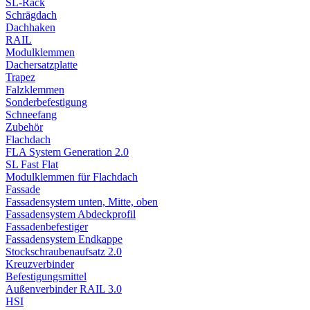
SL-Rack
Schrägdach
Dachhaken
RAIL
Modulklemmen
Dachersatzplatte
Trapez
Falzklemmen
Sonderbefestigung
Schneefang
Zubehör
Flachdach
FLA System Generation 2.0
SL Fast Flat
Modulklemmen für Flachdach
Fassade
Fassadensystem unten, Mitte, oben
Fassadensystem Abdeckprofil
Fassadenbefestiger
Fassadensystem Endkappe
Stockschrauben­aufsatz 2.0
Kreuzverbinder
Befestigungsmittel
Außenverbinder RAIL 3.0
HSI