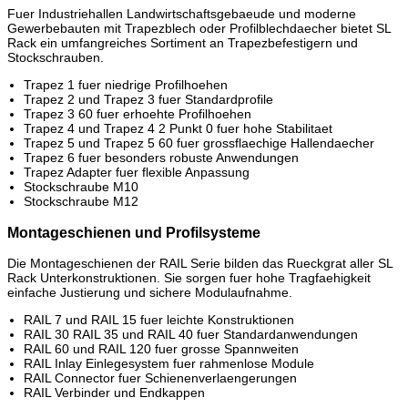
Fuer Industriehallen Landwirtschaftsgebaeude und moderne
Gewerbebauten mit Trapezblech oder Profilblechdaecher bietet SL
Rack ein umfangreiches Sortiment an Trapezbefestigern und
Stockschrauben.
Trapez 1 fuer niedrige Profilhoehen
Trapez 2 und Trapez 3 fuer Standardprofile
Trapez 3 60 fuer erhoehte Profilhoehen
Trapez 4 und Trapez 4 2 Punkt 0 fuer hohe Stabilitaet
Trapez 5 und Trapez 5 60 fuer grossflaechige Hallendaecher
Trapez 6 fuer besonders robuste Anwendungen
Trapez Adapter fuer flexible Anpassung
Stockschraube M10
Stockschraube M12
Montageschienen und Profilsysteme
Die Montageschienen der RAIL Serie bilden das Rueckgrat aller SL
Rack Unterkonstruktionen. Sie sorgen fuer hohe Tragfaehigkeit
einfache Justierung und sichere Modulaufnahme.
RAIL 7 und RAIL 15 fuer leichte Konstruktionen
RAIL 30 RAIL 35 und RAIL 40 fuer Standardanwendungen
RAIL 60 und RAIL 120 fuer grosse Spannweiten
RAIL Inlay Einlegesystem fuer rahmenlose Module
RAIL Connector fuer Schienenverlaengerungen
RAIL Verbinder und Endkappen