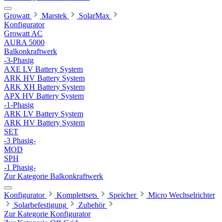
Growatt
Marstek
SolarMax
Konfigurator
Growatt AC
AURA 5000
Balkonkraftwerk
-3-Phasig
AXE LV Battery System
ARK HV Battery System
ARK XH Battery System
APX HV Battery System
-1-Phasig
ARK LV Battery System
ARK HV Battery System
SET
-3 Phasig-
MOD
SPH
-1 Phasig-
Zur Kategorie Balkonkraftwerk
Konfigurator
Komplettsets
Speicher
Micro Wechselrichter
Solarbefestigung
Zubehör
Zur Kategorie Konfigurator