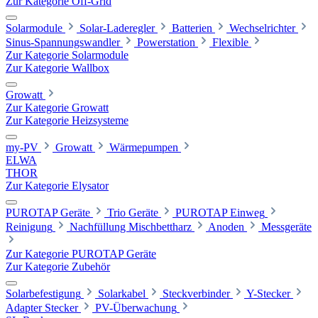
Zur Kategorie Off-Grid
Solarmodule
Solar-Laderegler
Batterien
Wechselrichter
Sinus-Spannungswandler
Powerstation
Flexible
Zur Kategorie Solarmodule
Zur Kategorie Wallbox
Growatt
Zur Kategorie Growatt
Zur Kategorie Heizsysteme
my-PV
Growatt
Wärmepumpen
ELWA
THOR
Zur Kategorie Elysator
PUROTAP Geräte
Trio Geräte
PUROTAP Einweg
Reinigung
Nachfüllung Mischbettharz
Anoden
Messgeräte
Zur Kategorie PUROTAP Geräte
Zur Kategorie Zubehör
Solarbefestigung
Solarkabel
Steckverbinder
Y-Stecker
Adapter Stecker
PV-Überwachung