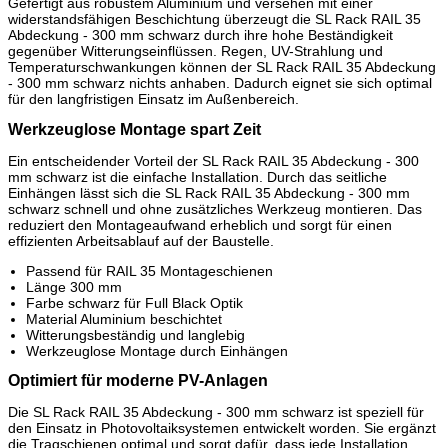
Gefertigt aus robustem Aluminium und versehen mit einer
widerstandsfähigen Beschichtung überzeugt die SL Rack RAIL 35
Abdeckung - 300 mm schwarz durch ihre hohe Beständigkeit
gegenüber Witterungseinflüssen. Regen, UV-Strahlung und
Temperaturschwankungen können der SL Rack RAIL 35 Abdeckung
- 300 mm schwarz nichts anhaben. Dadurch eignet sie sich optimal
für den langfristigen Einsatz im Außenbereich.
Werkzeuglose Montage spart Zeit
Ein entscheidender Vorteil der SL Rack RAIL 35 Abdeckung - 300
mm schwarz ist die einfache Installation. Durch das seitliche
Einhängen lässt sich die SL Rack RAIL 35 Abdeckung - 300 mm
schwarz schnell und ohne zusätzliches Werkzeug montieren. Das
reduziert den Montageaufwand erheblich und sorgt für einen
effizienten Arbeitsablauf auf der Baustelle.
Passend für RAIL 35 Montageschienen
Länge 300 mm
Farbe schwarz für Full Black Optik
Material Aluminium beschichtet
Witterungsbeständig und langlebig
Werkzeuglose Montage durch Einhängen
Optimiert für moderne PV-Anlagen
Die SL Rack RAIL 35 Abdeckung - 300 mm schwarz ist speziell für
den Einsatz in Photovoltaiksystemen entwickelt worden. Sie ergänzt
die Tragschienen optimal und sorgt dafür, dass jede Installation