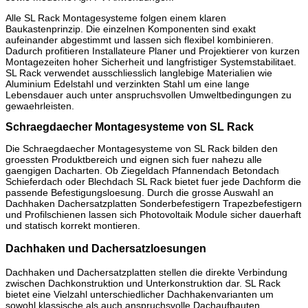
Alle SL Rack Montagesysteme folgen einem klaren
Baukastenprinzip. Die einzelnen Komponenten sind exakt
aufeinander abgestimmt und lassen sich flexibel kombinieren.
Dadurch profitieren Installateure Planer und Projektierer von kurzen
Montagezeiten hoher Sicherheit und langfristiger Systemstabilitaet.
SL Rack verwendet ausschliesslich langlebige Materialien wie
Aluminium Edelstahl und verzinkten Stahl um eine lange
Lebensdauer auch unter anspruchsvollen Umweltbedingungen zu
gewaehrleisten.
Schraegdaecher Montagesysteme von SL Rack
Die Schraegdaecher Montagesysteme von SL Rack bilden den
groessten Produktbereich und eignen sich fuer nahezu alle
gaengigen Dacharten. Ob Ziegeldach Pfannendach Betondach
Schieferdach oder Blechdach SL Rack bietet fuer jede Dachform die
passende Befestigungsloesung. Durch die grosse Auswahl an
Dachhaken Dachersatzplatten Sonderbefestigern Trapezbefestigern
und Profilschienen lassen sich Photovoltaik Module sicher dauerhaft
und statisch korrekt montieren.
Dachhaken und Dachersatzloesungen
Dachhaken und Dachersatzplatten stellen die direkte Verbindung
zwischen Dachkonstruktion und Unterkonstruktion dar. SL Rack
bietet eine Vielzahl unterschiedlicher Dachhakenvarianten um
sowohl klassische als auch anspruchsvolle Dachaufbauten