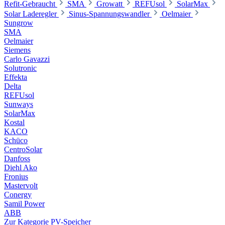
Refit-Gebraucht
SMA
Growatt
REFUsol
SolarMax
Solar Laderegler
Sinus-Spannungswandler
Oelmaier
Sungrow
SMA
Oelmaier
Siemens
Carlo Gavazzi
Solutronic
Effekta
Delta
REFUsol
Sunways
SolarMax
Kostal
KACO
Schüco
CentroSolar
Danfoss
Diehl Ako
Fronius
Mastervolt
Conergy
Samil Power
ABB
Zur Kategorie PV-Speicher