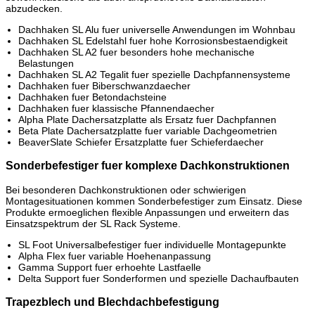
abzudecken.
Dachhaken SL Alu fuer universelle Anwendungen im Wohnbau
Dachhaken SL Edelstahl fuer hohe Korrosionsbestaendigkeit
Dachhaken SL A2 fuer besonders hohe mechanische
Belastungen
Dachhaken SL A2 Tegalit fuer spezielle Dachpfannensysteme
Dachhaken fuer Biberschwanzdaecher
Dachhaken fuer Betondachsteine
Dachhaken fuer klassische Pfannendaecher
Alpha Plate Dachersatzplatte als Ersatz fuer Dachpfannen
Beta Plate Dachersatzplatte fuer variable Dachgeometrien
BeaverSlate Schiefer Ersatzplatte fuer Schieferdaecher
Sonderbefestiger fuer komplexe Dachkonstruktionen
Bei besonderen Dachkonstruktionen oder schwierigen
Montagesituationen kommen Sonderbefestiger zum Einsatz. Diese
Produkte ermoeglichen flexible Anpassungen und erweitern das
Einsatzspektrum der SL Rack Systeme.
SL Foot Universalbefestiger fuer individuelle Montagepunkte
Alpha Flex fuer variable Hoehenanpassung
Gamma Support fuer erhoehte Lastfaelle
Delta Support fuer Sonderformen und spezielle Dachaufbauten
Trapezblech und Blechdachbefestigung