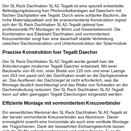
Der SL Rack Dachhaken SL A2-Tegalit ist eine speziell entwickelte
Befestigungsloesung fuer Photovoltaikanlagen auf Daechern mit
flachen Dachplatten wie Tegalit. Durch seine schlanke Bauform, die
hohe Materialqualitaet und die praxisorientierte Konstruktion eignet
sich der SL Rack Dachhaken SL A2-Tegalit optimal fuer
professionelle PV Montagen im Wohn und Gewerbebereich. Die
Kombination aus Edelstahl Dachhaken und vormontiertem
Kreuzverbinder sorgt fuer eine dauerhaft stabile Verbindung
zwischen Dachkonstruktion und Unterkonstruktion der Solarmodule.
Praezise Konstruktion fuer Tegalit Daecher
Der SL Rack Dachhaken SL A2-Tegalit wurde gezielt fuer die
Anforderungen moderner Tegalit Daecher entwickelt. Mit einer
Bauhoehe von 45 mm, einer Breite von 120 mm und einer Laenge
von 263 mm passt sich der Dachhaken exakt an die Dachgeometrie
an. Das Ausflexen der Dachziegel ist nicht erforderlich, was die
Montage deutlich beschleunigt und das Risiko von Schaeden an der
Dacheindeckung reduziert. Der SL Rack Dachhaken SL A2-Tegalit
kann auf allen gaengigen Tegalit Daeckungen eingesetzt werden.
Effiziente Montage mit vormontiertem Kreuzverbinder
Ein wesentliches Merkmal des SL Rack Dachhaken SL A2-Tegalit ist
der bereits vormontierte Kreuzverbinder aus Aluminium. Dieser
ermoeglicht sowohl eine horizontale als auch eine vertikale Montage
der Tragschienen. Dank der bewaehrten Einhaengetechnik lassen