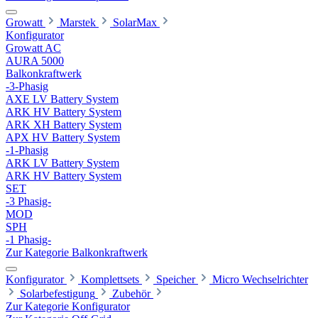
Growatt
Marstek
SolarMax
Konfigurator
Growatt AC
AURA 5000
Balkonkraftwerk
-3-Phasig
AXE LV Battery System
ARK HV Battery System
ARK XH Battery System
APX HV Battery System
-1-Phasig
ARK LV Battery System
ARK HV Battery System
SET
-3 Phasig-
MOD
SPH
-1 Phasig-
Zur Kategorie Balkonkraftwerk
Konfigurator
Komplettsets
Speicher
Micro Wechselrichter
Solarbefestigung
Zubehör
Zur Kategorie Konfigurator