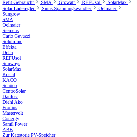
Refit-Gebraucht
SMA
Growatt
REFUsol
SolarMax
Solar Laderegler
Sinus-Spannungswandler
Oelmaier
Sungrow
SMA
Oelmaier
Siemens
Carlo Gavazzi
Solutronic
Effekta
Delta
REFUsol
Sunways
SolarMax
Kostal
KACO
Schüco
CentroSolar
Danfoss
Diehl Ako
Fronius
Mastervolt
Conergy
Samil Power
ABB
Zur Kategorie PV-Speicher