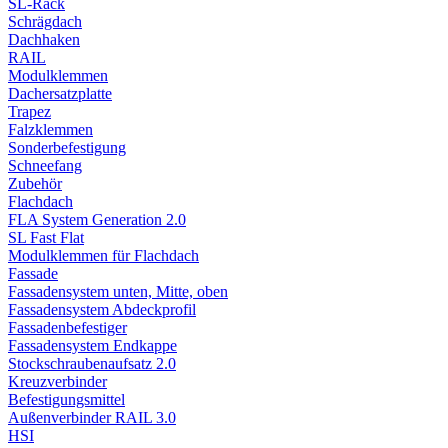
SL-Rack
Schrägdach
Dachhaken
RAIL
Modulklemmen
Dachersatzplatte
Trapez
Falzklemmen
Sonderbefestigung
Schneefang
Zubehör
Flachdach
FLA System Generation 2.0
SL Fast Flat
Modulklemmen für Flachdach
Fassade
Fassadensystem unten, Mitte, oben
Fassadensystem Abdeckprofil
Fassadenbefestiger
Fassadensystem Endkappe
Stockschrauben­aufsatz 2.0
Kreuzverbinder
Befestigungsmittel
Außenverbinder RAIL 3.0
HSI