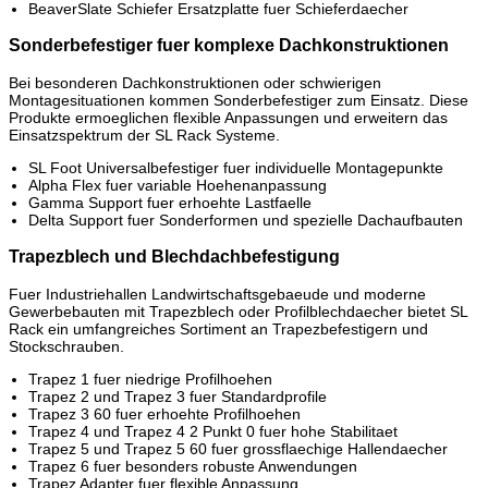
BeaverSlate Schiefer Ersatzplatte fuer Schieferdaecher
Sonderbefestiger fuer komplexe Dachkonstruktionen
Bei besonderen Dachkonstruktionen oder schwierigen
Montagesituationen kommen Sonderbefestiger zum Einsatz. Diese
Produkte ermoeglichen flexible Anpassungen und erweitern das
Einsatzspektrum der SL Rack Systeme.
SL Foot Universalbefestiger fuer individuelle Montagepunkte
Alpha Flex fuer variable Hoehenanpassung
Gamma Support fuer erhoehte Lastfaelle
Delta Support fuer Sonderformen und spezielle Dachaufbauten
Trapezblech und Blechdachbefestigung
Fuer Industriehallen Landwirtschaftsgebaeude und moderne
Gewerbebauten mit Trapezblech oder Profilblechdaecher bietet SL
Rack ein umfangreiches Sortiment an Trapezbefestigern und
Stockschrauben.
Trapez 1 fuer niedrige Profilhoehen
Trapez 2 und Trapez 3 fuer Standardprofile
Trapez 3 60 fuer erhoehte Profilhoehen
Trapez 4 und Trapez 4 2 Punkt 0 fuer hohe Stabilitaet
Trapez 5 und Trapez 5 60 fuer grossflaechige Hallendaecher
Trapez 6 fuer besonders robuste Anwendungen
Trapez Adapter fuer flexible Anpassung