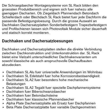
Die Schraegdaecher Montagesysteme von SL Rack bilden den
groessten Produktbereich und eignen sich fuer nahezu alle
gaengigen Dacharten. Ob Ziegeldach Pfannendach Betondach
Schieferdach oder Blechdach SL Rack bietet fuer jede Dachform die
passende Befestigungsloesung. Durch die grosse Auswahl an
Dachhaken Dachersatzplatten Sonderbefestigern Trapezbefestigern
und Profilschienen lassen sich Photovoltaik Module sicher dauerhaft
und statisch korrekt montieren.
Dachhaken und Dachersatzloesungen
Dachhaken und Dachersatzplatten stellen die direkte Verbindung
zwischen Dachkonstruktion und Unterkonstruktion dar. SL Rack
bietet eine Vielzahl unterschiedlicher Dachhakenvarianten um
sowohl klassische als auch anspruchsvolle Dachaufbauten
abzudecken.
Dachhaken SL Alu fuer universelle Anwendungen im Wohnbau
Dachhaken SL Edelstahl fuer hohe Korrosionsbestaendigkeit
Dachhaken SL A2 fuer besonders hohe mechanische
Belastungen
Dachhaken SL A2 Tegalit fuer spezielle Dachpfannensysteme
Dachhaken fuer Biberschwanzdaecher
Dachhaken fuer Betondachsteine
Dachhaken fuer klassische Pfannendaecher
Alpha Plate Dachersatzplatte als Ersatz fuer Dachpfannen
Beta Plate Dachersatzplatte fuer variable Dachgeometrien