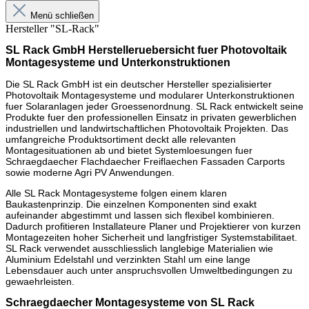
Menü schließen
Hersteller "SL-Rack"
SL Rack GmbH Herstelleruebersicht fuer Photovoltaik
Montagesysteme und Unterkonstruktionen
Die SL Rack GmbH ist ein deutscher Hersteller spezialisierter
Photovoltaik Montagesysteme und modularer Unterkonstruktionen
fuer Solaranlagen jeder Groessenordnung. SL Rack entwickelt seine
Produkte fuer den professionellen Einsatz in privaten gewerblichen
industriellen und landwirtschaftlichen Photovoltaik Projekten. Das
umfangreiche Produktsortiment deckt alle relevanten
Montagesituationen ab und bietet Systemloesungen fuer
Schraegdaecher Flachdaecher Freiflaechen Fassaden Carports
sowie moderne Agri PV Anwendungen.
Alle SL Rack Montagesysteme folgen einem klaren
Baukastenprinzip. Die einzelnen Komponenten sind exakt
aufeinander abgestimmt und lassen sich flexibel kombinieren.
Dadurch profitieren Installateure Planer und Projektierer von kurzen
Montagezeiten hoher Sicherheit und langfristiger Systemstabilitaet.
SL Rack verwendet ausschliesslich langlebige Materialien wie
Aluminium Edelstahl und verzinkten Stahl um eine lange
Lebensdauer auch unter anspruchsvollen Umweltbedingungen zu
gewaehrleisten.
Schraegdaecher Montagesysteme von SL Rack