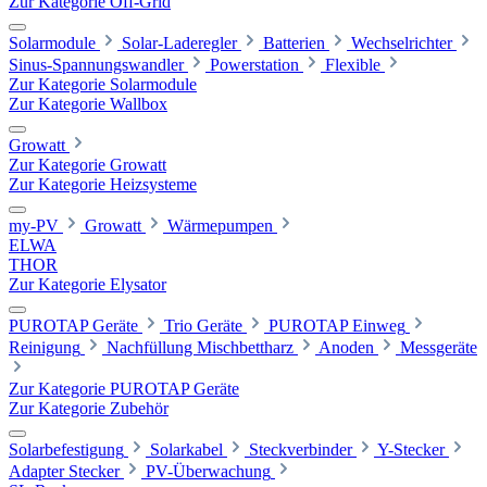
Zur Kategorie Off-Grid
Solarmodule
Solar-Laderegler
Batterien
Wechselrichter
Sinus-Spannungswandler
Powerstation
Flexible
Zur Kategorie Solarmodule
Zur Kategorie Wallbox
Growatt
Zur Kategorie Growatt
Zur Kategorie Heizsysteme
my-PV
Growatt
Wärmepumpen
ELWA
THOR
Zur Kategorie Elysator
PUROTAP Geräte
Trio Geräte
PUROTAP Einweg
Reinigung
Nachfüllung Mischbettharz
Anoden
Messgeräte
Zur Kategorie PUROTAP Geräte
Zur Kategorie Zubehör
Solarbefestigung
Solarkabel
Steckverbinder
Y-Stecker
Adapter Stecker
PV-Überwachung