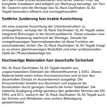
sich die Profile schnell positionieren und sicher fixieren. Fuer die
komplette Installation wird lediglich ein Werkzeug benoetigt, ein Torx
40. Dadurch wird die Montage des SL Rack Dachhaken SL A2-
Tegalit besonders effizient und montagefreundlich.
Seitliche Justierung fuer exakte Ausrichtung
Um eine praezise Ausrichtung der Unterkonstruktion zu
ermoeglichen, verfuegt der SL Rack Dachhaken SL A2-Tegalit ueber
integrierte Bohrungen in der Anschraubflaeche. Diese erlauben eine
seitliche Anpassung waehrend der Montage. Gerade bei
unregelmaessigen Sparrenabstaenden ist diese Funktion ein
entscheidender Vorteil. Der SL Rack Dachhaken SL A2-Tegalit traegt
so zu einem gleichmaessigen Modulbild und einer professionellen
Optik der Photovoltaikanlage bei.
Hochwertige Materialien fuer dauerhafte Sicherheit
Der SL Rack Dachhaken SL A2-Tegalit besteht aus
ungeschweisstem Edelstahl der Werkstoffnummer 1.4301. Dieses
Material bietet einen hohen Korrosionsschutz und ist fuer den
dauerhaften Einsatz im Aussenbereich ausgelegt. Der
Kreuzverbinder besteht aus Aluminium und ergaenzt die
Konstruktion durch geringes Gewicht bei hoher Stabilitaet. Die
statische Auslegung erfolgt gemaess den geltenden Normen wie EN
1991 und EC1, wodurch der SL Rack Dachhaken SL A2-Tegalit auch
bei Schnee und Windlasten eine sichere Befestigung
gewaehrleistet.