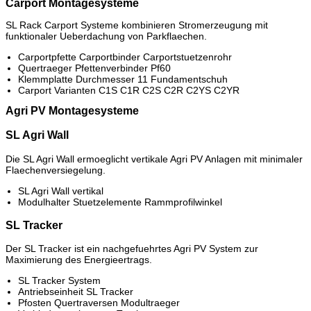
Carport Montagesysteme
SL Rack Carport Systeme kombinieren Stromerzeugung mit
funktionaler Ueberdachung von Parkflaechen.
Carportpfette Carportbinder Carportstuetzenrohr
Quertraeger Pfettenverbinder Pf60
Klemmplatte Durchmesser 11 Fundamentschuh
Carport Varianten C1S C1R C2S C2R C2YS C2YR
Agri PV Montagesysteme
SL Agri Wall
Die SL Agri Wall ermoeglicht vertikale Agri PV Anlagen mit minimaler
Flaechenversiegelung.
SL Agri Wall vertikal
Modulhalter Stuetzelemente Rammprofilwinkel
SL Tracker
Der SL Tracker ist ein nachgefuehrtes Agri PV System zur
Maximierung des Energieertrags.
SL Tracker System
Antriebseinheit SL Tracker
Pfosten Quertraversen Modultraeger