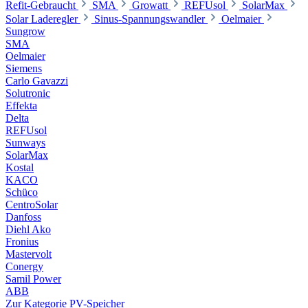
Refit-Gebraucht
SMA
Growatt
REFUsol
SolarMax
Solar Laderegler
Sinus-Spannungswandler
Oelmaier
Sungrow
SMA
Oelmaier
Siemens
Carlo Gavazzi
Solutronic
Effekta
Delta
REFUsol
Sunways
SolarMax
Kostal
KACO
Schüco
CentroSolar
Danfoss
Diehl Ako
Fronius
Mastervolt
Conergy
Samil Power
ABB
Zur Kategorie PV-Speicher