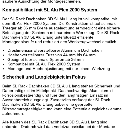
saubere Ausrichtung der Montageschienen.
Kompatibilitaet mit SL Alu Flex 2000 System
Der SL Rack Dachhaken 3D SL Alu L lang ist voll kompatibel mit
dem SL Alu Flex 2000 System. Die Konstruktion ist auf schmale
Traeger ab 36 mm Breite ausgelegt und ermoeglicht eine sichere
Befestigung der Schienen mit nur einem Werkzeug. Der SL Rack
Dachhaken 3D SL Alu L lang unterstuetzt effiziente
Montageablaeufe und reduziert den Werkzeugwechsel deutlich.
Dreidimensional verstellbarer Aluminium Dachhaken
Hoehenverstellbarer Fuss von 44 mm bis 64 mm
Geeignet fuer schmale Sparren ab 36 mm
Kompatibel mit SL Alu Flex 2000 System
Montage und Hoehenjustierung mit nur einem Werkzeug
Sicherheit und Langlebigkeit im Fokus
Beim SL Rack Dachhaken 3D SL Alu L lang stehen Sicherheit und
Dauerhaftigkeit im Mittelpunkt. Das hochwertige Aluminium ist
korrosionsbestaendig und fuer den langfristigen Einsatz im
Aussenbereich ausgelegt. Zusaetzlich verfuegt der SL Rack
Dachhaken 3D SL Alu L lang ueber eine gepruefte
Blitzstromtragfaehigkeit und kann eine Potentialausgleichsklemme
aufnehmen.
Alle Kanten des SL Rack Dachhaken 3D SL Alu L lang sind
entgratet. Dadurch wird das Verletzungsrisiko bei der Montage