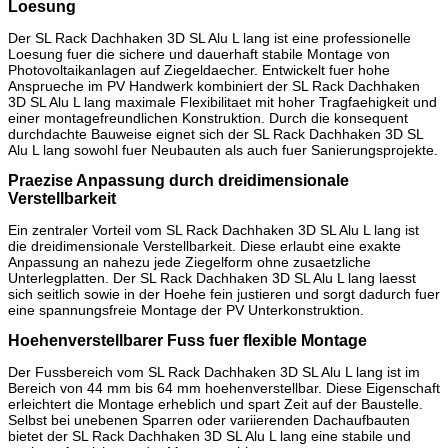
Loesung
Der SL Rack Dachhaken 3D SL Alu L lang ist eine professionelle
Loesung fuer die sichere und dauerhaft stabile Montage von
Photovoltaikanlagen auf Ziegeldaecher. Entwickelt fuer hohe
Ansprueche im PV Handwerk kombiniert der SL Rack Dachhaken
3D SL Alu L lang maximale Flexibilitaet mit hoher Tragfaehigkeit und
einer montagefreundlichen Konstruktion. Durch die konsequent
durchdachte Bauweise eignet sich der SL Rack Dachhaken 3D SL
Alu L lang sowohl fuer Neubauten als auch fuer Sanierungsprojekte.
Praezise Anpassung durch dreidimensionale
Verstellbarkeit
Ein zentraler Vorteil vom SL Rack Dachhaken 3D SL Alu L lang ist
die dreidimensionale Verstellbarkeit. Diese erlaubt eine exakte
Anpassung an nahezu jede Ziegelform ohne zusaetzliche
Unterlegplatten. Der SL Rack Dachhaken 3D SL Alu L lang laesst
sich seitlich sowie in der Hoehe fein justieren und sorgt dadurch fuer
eine spannungsfreie Montage der PV Unterkonstruktion.
Hoehenverstellbarer Fuss fuer flexible Montage
Der Fussbereich vom SL Rack Dachhaken 3D SL Alu L lang ist im
Bereich von 44 mm bis 64 mm hoehenverstellbar. Diese Eigenschaft
erleichtert die Montage erheblich und spart Zeit auf der Baustelle.
Selbst bei unebenen Sparren oder variierenden Dachaufbauten
bietet der SL Rack Dachhaken 3D SL Alu L lang eine stabile und