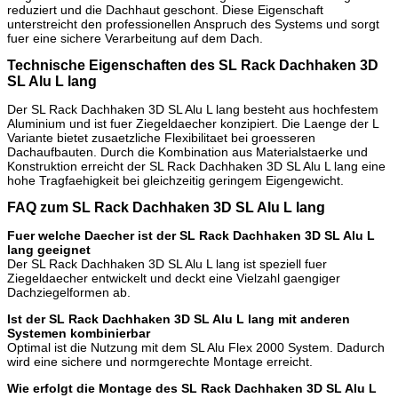
reduziert und die Dachhaut geschont. Diese Eigenschaft
unterstreicht den professionellen Anspruch des Systems und sorgt
fuer eine sichere Verarbeitung auf dem Dach.
Technische Eigenschaften des SL Rack Dachhaken 3D
SL Alu L lang
Der SL Rack Dachhaken 3D SL Alu L lang besteht aus hochfestem
Aluminium und ist fuer Ziegeldaecher konzipiert. Die Laenge der L
Variante bietet zusaetzliche Flexibilitaet bei groesseren
Dachaufbauten. Durch die Kombination aus Materialstaerke und
Konstruktion erreicht der SL Rack Dachhaken 3D SL Alu L lang eine
hohe Tragfaehigkeit bei gleichzeitig geringem Eigengewicht.
FAQ zum SL Rack Dachhaken 3D SL Alu L lang
Fuer welche Daecher ist der SL Rack Dachhaken 3D SL Alu L
lang geeignet
Der SL Rack Dachhaken 3D SL Alu L lang ist speziell fuer
Ziegeldaecher entwickelt und deckt eine Vielzahl gaengiger
Dachziegelformen ab.
Ist der SL Rack Dachhaken 3D SL Alu L lang mit anderen
Systemen kombinierbar
Optimal ist die Nutzung mit dem SL Alu Flex 2000 System. Dadurch
wird eine sichere und normgerechte Montage erreicht.
Wie erfolgt die Montage des SL Rack Dachhaken 3D SL Alu L