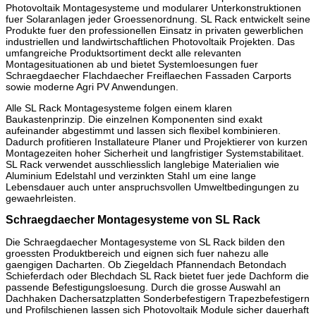
Photovoltaik Montagesysteme und modularer Unterkonstruktionen
fuer Solaranlagen jeder Groessenordnung. SL Rack entwickelt seine
Produkte fuer den professionellen Einsatz in privaten gewerblichen
industriellen und landwirtschaftlichen Photovoltaik Projekten. Das
umfangreiche Produktsortiment deckt alle relevanten
Montagesituationen ab und bietet Systemloesungen fuer
Schraegdaecher Flachdaecher Freiflaechen Fassaden Carports
sowie moderne Agri PV Anwendungen.
Alle SL Rack Montagesysteme folgen einem klaren
Baukastenprinzip. Die einzelnen Komponenten sind exakt
aufeinander abgestimmt und lassen sich flexibel kombinieren.
Dadurch profitieren Installateure Planer und Projektierer von kurzen
Montagezeiten hoher Sicherheit und langfristiger Systemstabilitaet.
SL Rack verwendet ausschliesslich langlebige Materialien wie
Aluminium Edelstahl und verzinkten Stahl um eine lange
Lebensdauer auch unter anspruchsvollen Umweltbedingungen zu
gewaehrleisten.
Schraegdaecher Montagesysteme von SL Rack
Die Schraegdaecher Montagesysteme von SL Rack bilden den
groessten Produktbereich und eignen sich fuer nahezu alle
gaengigen Dacharten. Ob Ziegeldach Pfannendach Betondach
Schieferdach oder Blechdach SL Rack bietet fuer jede Dachform die
passende Befestigungsloesung. Durch die grosse Auswahl an
Dachhaken Dachersatzplatten Sonderbefestigern Trapezbefestigern
und Profilschienen lassen sich Photovoltaik Module sicher dauerhaft