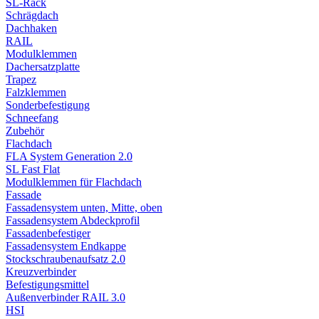
SL-Rack
Schrägdach
Dachhaken
RAIL
Modulklemmen
Dachersatzplatte
Trapez
Falzklemmen
Sonderbefestigung
Schneefang
Zubehör
Flachdach
FLA System Generation 2.0
SL Fast Flat
Modulklemmen für Flachdach
Fassade
Fassadensystem unten, Mitte, oben
Fassadensystem Abdeckprofil
Fassadenbefestiger
Fassadensystem Endkappe
Stockschrauben­aufsatz 2.0
Kreuzverbinder
Befestigungsmittel
Außenverbinder RAIL 3.0
HSI