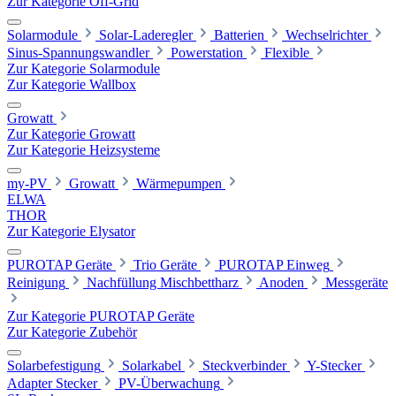
Zur Kategorie Off-Grid
Solarmodule
Solar-Laderegler
Batterien
Wechselrichter
Sinus-Spannungswandler
Powerstation
Flexible
Zur Kategorie Solarmodule
Zur Kategorie Wallbox
Growatt
Zur Kategorie Growatt
Zur Kategorie Heizsysteme
my-PV
Growatt
Wärmepumpen
ELWA
THOR
Zur Kategorie Elysator
PUROTAP Geräte
Trio Geräte
PUROTAP Einweg
Reinigung
Nachfüllung Mischbettharz
Anoden
Messgeräte
Zur Kategorie PUROTAP Geräte
Zur Kategorie Zubehör
Solarbefestigung
Solarkabel
Steckverbinder
Y-Stecker
Adapter Stecker
PV-Überwachung