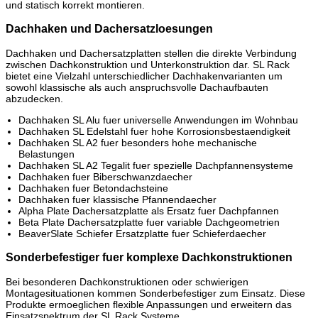
und statisch korrekt montieren.
Dachhaken und Dachersatzloesungen
Dachhaken und Dachersatzplatten stellen die direkte Verbindung
zwischen Dachkonstruktion und Unterkonstruktion dar. SL Rack
bietet eine Vielzahl unterschiedlicher Dachhakenvarianten um
sowohl klassische als auch anspruchsvolle Dachaufbauten
abzudecken.
Dachhaken SL Alu fuer universelle Anwendungen im Wohnbau
Dachhaken SL Edelstahl fuer hohe Korrosionsbestaendigkeit
Dachhaken SL A2 fuer besonders hohe mechanische
Belastungen
Dachhaken SL A2 Tegalit fuer spezielle Dachpfannensysteme
Dachhaken fuer Biberschwanzdaecher
Dachhaken fuer Betondachsteine
Dachhaken fuer klassische Pfannendaecher
Alpha Plate Dachersatzplatte als Ersatz fuer Dachpfannen
Beta Plate Dachersatzplatte fuer variable Dachgeometrien
BeaverSlate Schiefer Ersatzplatte fuer Schieferdaecher
Sonderbefestiger fuer komplexe Dachkonstruktionen
Bei besonderen Dachkonstruktionen oder schwierigen
Montagesituationen kommen Sonderbefestiger zum Einsatz. Diese
Produkte ermoeglichen flexible Anpassungen und erweitern das
Einsatzspektrum der SL Rack Systeme.