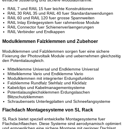
einfache Justierung und sichere Modulaufnahme.
RAIL 7 und RAIL 15 fuer leichte Konstruktionen
RAIL 30 RAIL 35 und RAIL 40 fuer Standardanwendungen
RAIL 60 und RAIL 120 fuer grosse Spannweiten
RAIL Inlay Einlegesystem fuer rahmenlose Module
RAIL Connector fuer Schienenverlaengerungen
RAIL Verbinder und Endkappen
Modulklemmen Falzklemmen und Zubehoer
Modulklemmen und Falzklemmen sorgen fuer eine sichere
Fixierung der Photovoltaik Module und uebernehmen gleichzeitig
den Potentialausgleich.
Mittelklemme Universal und Endklemme Universal
Mittelklemme Vario und Endklemme Vario
Modulklemmen mit integrierter Erdungsfunktion
Falzklemme Rundfalz Stehfalz und Klickfalz
Kabelclips und Kabelmanagementsysteme
Potentialausgleichsklemmen Erdungslaschen
Blitzschutzklemmen
Schraubensets Unterlegplatten und Schneefangsysteme
Flachdach Montagesysteme von SL Rack
SL Rack bietet speziell entwickelte Montagesysteme fuer
Flachdachflaechen. Diese Systeme sind aerodynamisch optimiert
und ermoeglichen eine sichere Montage mit geringer Dachlast.