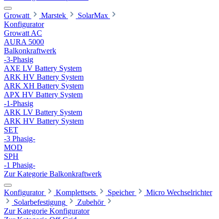
Growatt
Marstek
SolarMax
Konfigurator
Growatt AC
AURA 5000
Balkonkraftwerk
-3-Phasig
AXE LV Battery System
ARK HV Battery System
ARK XH Battery System
APX HV Battery System
-1-Phasig
ARK LV Battery System
ARK HV Battery System
SET
-3 Phasig-
MOD
SPH
-1 Phasig-
Zur Kategorie Balkonkraftwerk
Konfigurator
Komplettsets
Speicher
Micro Wechselrichter
Solarbefestigung
Zubehör
Zur Kategorie Konfigurator