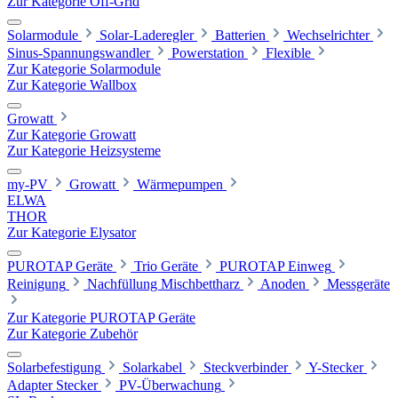
Zur Kategorie Off-Grid
Solarmodule
Solar-Laderegler
Batterien
Wechselrichter
Sinus-Spannungswandler
Powerstation
Flexible
Zur Kategorie Solarmodule
Zur Kategorie Wallbox
Growatt
Zur Kategorie Growatt
Zur Kategorie Heizsysteme
my-PV
Growatt
Wärmepumpen
ELWA
THOR
Zur Kategorie Elysator
PUROTAP Geräte
Trio Geräte
PUROTAP Einweg
Reinigung
Nachfüllung Mischbettharz
Anoden
Messgeräte
Zur Kategorie PUROTAP Geräte
Zur Kategorie Zubehör
Solarbefestigung
Solarkabel
Steckverbinder
Y-Stecker
Adapter Stecker
PV-Überwachung