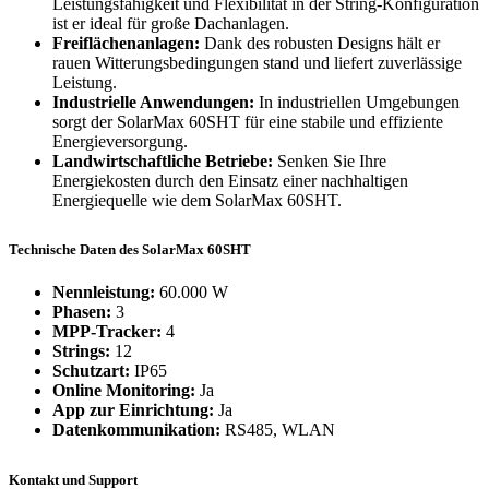
Leistungsfähigkeit und Flexibilität in der String-Konfiguration
ist er ideal für große Dachanlagen.
Freiflächenanlagen:
Dank des robusten Designs hält er
rauen Witterungsbedingungen stand und liefert zuverlässige
Leistung.
Industrielle Anwendungen:
In industriellen Umgebungen
sorgt der SolarMax 60SHT für eine stabile und effiziente
Energieversorgung.
Landwirtschaftliche Betriebe:
Senken Sie Ihre
Energiekosten durch den Einsatz einer nachhaltigen
Energiequelle wie dem SolarMax 60SHT.
Technische Daten des SolarMax 60SHT
Nennleistung:
60.000 W
Phasen:
3
MPP-Tracker:
4
Strings:
12
Schutzart:
IP65
Online Monitoring:
Ja
App zur Einrichtung:
Ja
Datenkommunikation:
RS485, WLAN
Kontakt und Support