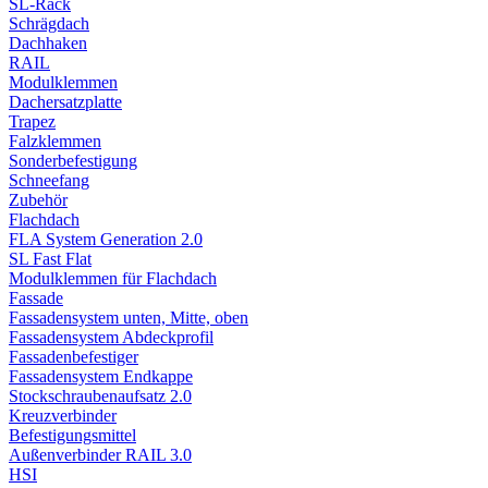
SL-Rack
Schrägdach
Dachhaken
RAIL
Modulklemmen
Dachersatzplatte
Trapez
Falzklemmen
Sonderbefestigung
Schneefang
Zubehör
Flachdach
FLA System Generation 2.0
SL Fast Flat
Modulklemmen für Flachdach
Fassade
Fassadensystem unten, Mitte, oben
Fassadensystem Abdeckprofil
Fassadenbefestiger
Fassadensystem Endkappe
Stockschrauben­aufsatz 2.0
Kreuzverbinder
Befestigungsmittel
Außenverbinder RAIL 3.0
HSI