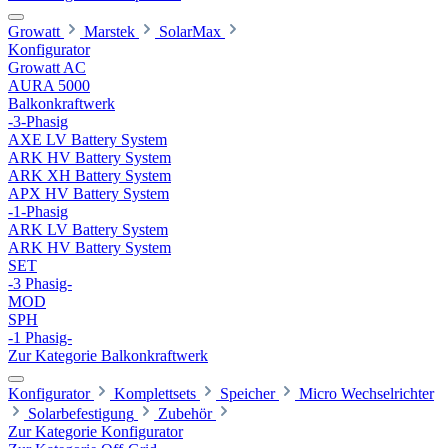
Growatt
Marstek
SolarMax
Konfigurator
Growatt AC
AURA 5000
Balkonkraftwerk
-3-Phasig
AXE LV Battery System
ARK HV Battery System
ARK XH Battery System
APX HV Battery System
-1-Phasig
ARK LV Battery System
ARK HV Battery System
SET
-3 Phasig-
MOD
SPH
-1 Phasig-
Zur Kategorie Balkonkraftwerk
Konfigurator
Komplettsets
Speicher
Micro Wechselrichter
Solarbefestigung
Zubehör
Zur Kategorie Konfigurator