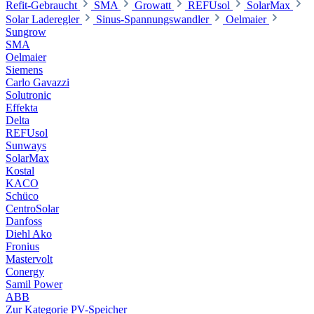
Refit-Gebraucht
SMA
Growatt
REFUsol
SolarMax
Solar Laderegler
Sinus-Spannungswandler
Oelmaier
Sungrow
SMA
Oelmaier
Siemens
Carlo Gavazzi
Solutronic
Effekta
Delta
REFUsol
Sunways
SolarMax
Kostal
KACO
Schüco
CentroSolar
Danfoss
Diehl Ako
Fronius
Mastervolt
Conergy
Samil Power
ABB
Zur Kategorie PV-Speicher