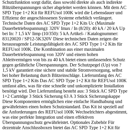
Schutzfunktion sorgt dafür, dass sowohl direkte als auch indirekte
Blitzüberspannungen sicher abgeleitet werden können. Mit dem AC
SPD Type 1+2 Kit für REFUsol 100K wird die Lebensdauer und
Effizienz der angeschlossenen Systeme erheblich verlängert.
Technische Daten des AC SPD Type 1+2 Kits Uc (Maximale
Dauerbetriebsspannung): 320V Imax / In (8/20): 40 kA / 20 kA Up
bei In: ? 1,5 kV Iimp (10/350): 5 kA Artikel- / Katalognummer:
83120020 / SP12-5K320V Diese technischen Daten zeigen die
herausragende Leistungsfähigkeit des AC SPD Type 1+2 Kits für
REFUsol 100K. Die Kombination aus einer maximalen
Dauerbetriebsspannung von 320V und einem hohen
Ableitvermögen von bis zu 40 kA bietet einen umfassenden Schutz
gegen gefährliche Überspannungen. Der Schutzpegel (Up) von ?
1,5 kV garantiert eine sichere und stabile Stromversorgung, selbst
bei hoher Belastung durch Blitzeinschläge. Lieferumfang des AC
SPD Type 1+2 Kits Das AC SPD Type 1+2 Kit für REFUsol 100K
umfasst alles, was für eine schnelle und unkomplizierte Installation
benötigt wird. Der Lieferumfang besteht aus: 3 Stück AC SPD Type
1+2 Cartridge 3 Stück Sicherung 63 A 3 Stück Sicherungskappe
Diese Komponenten ermöglichen eine einfache Handhabung und
gewährleisten einen hohen Schutzstandard. Das Kit ist speziell auf
die Anforderungen des REFUsol 100K Wechselrichters abgestimmt,
was eine perfekte Integration und einen effektiven
Überspannungsschutz gewährleistet. Optionales Zubehör Für
dezentrale Anschlussboxen bietet das AC SPD Type 1+2 Kit für