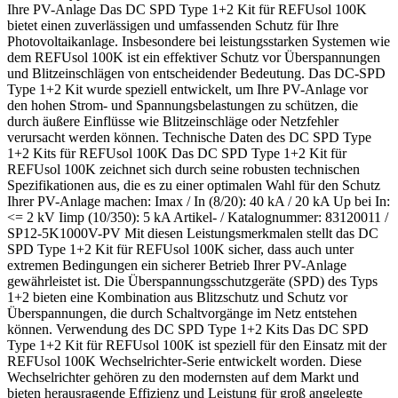
Ihre PV-Anlage Das DC SPD Type 1+2 Kit für REFUsol 100K
bietet einen zuverlässigen und umfassenden Schutz für Ihre
Photovoltaikanlage. Insbesondere bei leistungsstarken Systemen wie
dem REFUsol 100K ist ein effektiver Schutz vor Überspannungen
und Blitzeinschlägen von entscheidender Bedeutung. Das DC-SPD
Type 1+2 Kit wurde speziell entwickelt, um Ihre PV-Anlage vor
den hohen Strom- und Spannungsbelastungen zu schützen, die
durch äußere Einflüsse wie Blitzeinschläge oder Netzfehler
verursacht werden können. Technische Daten des DC SPD Type
1+2 Kits für REFUsol 100K Das DC SPD Type 1+2 Kit für
REFUsol 100K zeichnet sich durch seine robusten technischen
Spezifikationen aus, die es zu einer optimalen Wahl für den Schutz
Ihrer PV-Anlage machen: Imax / In (8/20): 40 kA / 20 kA Up bei In:
<= 2 kV Iimp (10/350): 5 kA Artikel- / Katalognummer: 83120011 /
SP12-5K1000V-PV Mit diesen Leistungsmerkmalen stellt das DC
SPD Type 1+2 Kit für REFUsol 100K sicher, dass auch unter
extremen Bedingungen ein sicherer Betrieb Ihrer PV-Anlage
gewährleistet ist. Die Überspannungsschutzgeräte (SPD) des Typs
1+2 bieten eine Kombination aus Blitzschutz und Schutz vor
Überspannungen, die durch Schaltvorgänge im Netz entstehen
können. Verwendung des DC SPD Type 1+2 Kits Das DC SPD
Type 1+2 Kit für REFUsol 100K ist speziell für den Einsatz mit der
REFUsol 100K Wechselrichter-Serie entwickelt worden. Diese
Wechselrichter gehören zu den modernsten auf dem Markt und
bieten herausragende Effizienz und Leistung für groß angelegte