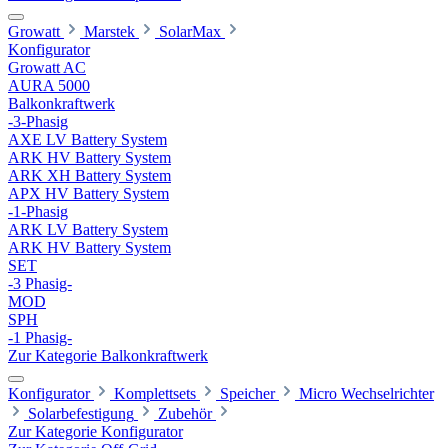
Growatt
Marstek
SolarMax
Konfigurator
Growatt AC
AURA 5000
Balkonkraftwerk
-3-Phasig
AXE LV Battery System
ARK HV Battery System
ARK XH Battery System
APX HV Battery System
-1-Phasig
ARK LV Battery System
ARK HV Battery System
SET
-3 Phasig-
MOD
SPH
-1 Phasig-
Zur Kategorie Balkonkraftwerk
Konfigurator
Komplettsets
Speicher
Micro Wechselrichter
Solarbefestigung
Zubehör
Zur Kategorie Konfigurator