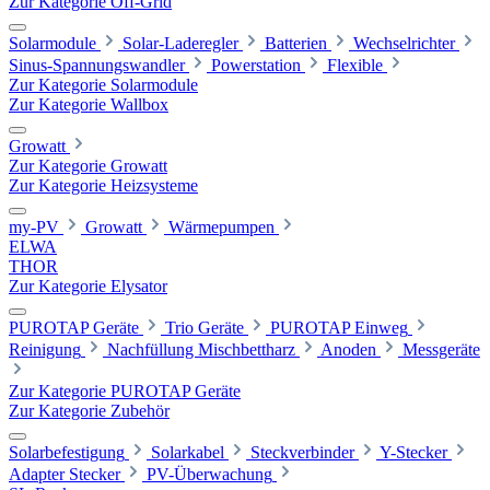
Zur Kategorie Off-Grid
Solarmodule
Solar-Laderegler
Batterien
Wechselrichter
Sinus-Spannungswandler
Powerstation
Flexible
Zur Kategorie Solarmodule
Zur Kategorie Wallbox
Growatt
Zur Kategorie Growatt
Zur Kategorie Heizsysteme
my-PV
Growatt
Wärmepumpen
ELWA
THOR
Zur Kategorie Elysator
PUROTAP Geräte
Trio Geräte
PUROTAP Einweg
Reinigung
Nachfüllung Mischbettharz
Anoden
Messgeräte
Zur Kategorie PUROTAP Geräte
Zur Kategorie Zubehör
Solarbefestigung
Solarkabel
Steckverbinder
Y-Stecker
Adapter Stecker
PV-Überwachung