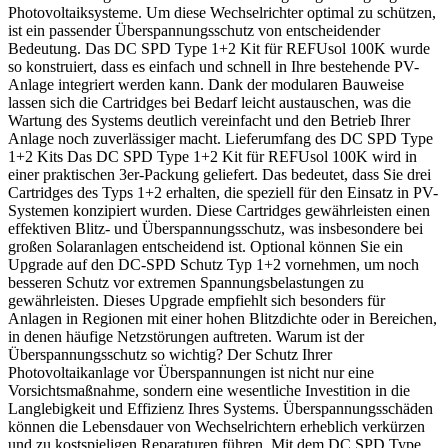
Photovoltaiksysteme. Um diese Wechselrichter optimal zu schützen,
ist ein passender Überspannungsschutz von entscheidender
Bedeutung. Das DC SPD Type 1+2 Kit für REFUsol 100K wurde
so konstruiert, dass es einfach und schnell in Ihre bestehende PV-
Anlage integriert werden kann. Dank der modularen Bauweise
lassen sich die Cartridges bei Bedarf leicht austauschen, was die
Wartung des Systems deutlich vereinfacht und den Betrieb Ihrer
Anlage noch zuverlässiger macht. Lieferumfang des DC SPD Type
1+2 Kits Das DC SPD Type 1+2 Kit für REFUsol 100K wird in
einer praktischen 3er-Packung geliefert. Das bedeutet, dass Sie drei
Cartridges des Typs 1+2 erhalten, die speziell für den Einsatz in PV-
Systemen konzipiert wurden. Diese Cartridges gewährleisten einen
effektiven Blitz- und Überspannungsschutz, was insbesondere bei
großen Solaranlagen entscheidend ist. Optional können Sie ein
Upgrade auf den DC-SPD Schutz Typ 1+2 vornehmen, um noch
besseren Schutz vor extremen Spannungsbelastungen zu
gewährleisten. Dieses Upgrade empfiehlt sich besonders für
Anlagen in Regionen mit einer hohen Blitzdichte oder in Bereichen,
in denen häufige Netzstörungen auftreten. Warum ist der
Überspannungsschutz so wichtig? Der Schutz Ihrer
Photovoltaikanlage vor Überspannungen ist nicht nur eine
Vorsichtsmaßnahme, sondern eine wesentliche Investition in die
Langlebigkeit und Effizienz Ihres Systems. Überspannungsschäden
können die Lebensdauer von Wechselrichtern erheblich verkürzen
und zu kostspieligen Reparaturen führen. Mit dem DC SPD Type