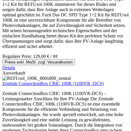
1+2 Kit für REFUsol 100K minimieren Sie dieses Risiko und
sorgen dafür, dass Ihre Anlage auch in extremen Wetterlagen
optimal geschützt ist. Fazit Das DC SPD Type 1+2 Kit für REFUsol
100K ist eine unverzichtbare Komponente für alle Betreiber von
Photovoltaikanlagen, die auf Zuverlässigkeit und Sicherheit setzen.
Mit seinen herausragenden technischen Eigenschaften und der
einfachen Handhabung bietet dieses Kit den perfekten Schutz vor
Überspannungen und sorgt dafür, dass Ihre PV-Anlage langfristig
effizient und sicher arbeitet.
Regulärer Preis:
129,00 €
/ ##
Preise exkl. MwSt. zzgl. Versandkosten
Details
Ausverkauft
Zentrale ConnectionBox CBIC 100K (1100VR -DCS)
Zentrale ConnectionBox CBIC 100K (1100VR-DCS) –
Leistungsstarker Anschluss für Ihre PV-Anlage Die Zentrale
ConnectionBox CBIC 100K (1100VR-DCS) ist eine essentielle
Komponente für die effiziente Verbindung und Steuerung von
Photovoltaikanlagen. Sie wurde speziell entwickelt, um eine hohe
Zuverlässigkeit und eine stabile Leistung zu gewährleisten,
insbesondere bei großen Solaranlagen. Durch die Integration von
modernen Technologien bietet diese ConnectionBox eine sichere