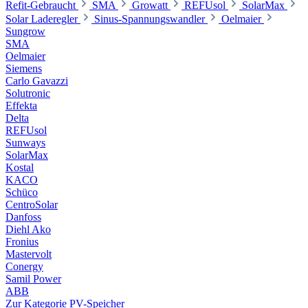
Refit-Gebraucht
SMA
Growatt
REFUsol
SolarMax
Solar Laderegler
Sinus-Spannungswandler
Oelmaier
Sungrow
SMA
Oelmaier
Siemens
Carlo Gavazzi
Solutronic
Effekta
Delta
REFUsol
Sunways
SolarMax
Kostal
KACO
Schüco
CentroSolar
Danfoss
Diehl Ako
Fronius
Mastervolt
Conergy
Samil Power
ABB
Zur Kategorie PV-Speicher