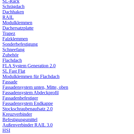
SL-Rack
Schrägdach
Dachhaken
RAIL
Modulklemmen
Dachersatzplatte
Trapez
Falzklemmen
Sonderbefestigung
Schneefang
Zubehör
Flachdach
FLA System Generation 2.0
SL Fast Flat
Modulklemmen für Flachdach
Fassade
Fassadensystem unten, Mitte, oben
Fassadensystem Abdeckprofil
Fassadenbefestiger
Fassadensystem Endkappe
Stockschrauben­aufsatz 2.0
Kreuzverbinder
Befestigungsmittel
Außenverbinder RAIL 3.0
HSI