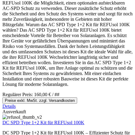
REFUsol 100K die Möglichkeit, einen optionalen aufsteckbaren
AC-SPD Schutz zu verwenden. Dieser zusätzliche Schutz erhöht
die Sicherheit und den Schutz des Systems weiter und sorgt für noch
mehr Zuverlässigkeit, insbesondere in Gebieten mit hoher
Blitzgefahr. Warum das AC SPD Type 1+2 Kit für REFUsol 100K
wählen? Das AC SPD Type 1+2 Kit für REFUsol 100K bietet
entscheidende Vorteile für Betreiber von Solaranlagen. Es schützt
Ihre Geräte vor gefährlichen Überspannungen und minimiert das
Risiko von Systemausfällen. Dank der hohen Leistungsfähigkeit
und des umfassenden Schutzes ist dieses Kit die ideale Wahl für alle,
die ihre REFUsol 100K Wechselrichter langfristig sicher und
effizient betreiben wollen. Investieren Sie in das AC SPD Type 1+2
Kit für REFUsol 100K, um Ihre Anlage optimal zu schützen und die
Sicherheit Ihres Systems zu gewährleisten. Mit einer einfachen
Installation und einer robusten Bauweise ist dieses Kit die perfekte
Lösung für moderne Solaranlagen.
Regulärer Preis:
160,00 €
/ ##
Preise exkl. MwSt. zzgl. Versandkosten
Details
Ausverkauft
DC SPD Type 1+2 Kit für REFUsol 100K
DC SPD Type 1+2 Kit für REFUsol 100K – Effizienter Schutz für