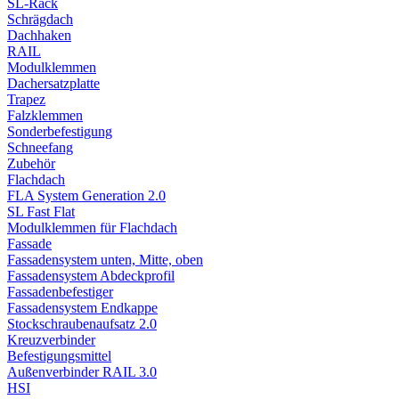
SL-Rack
Schrägdach
Dachhaken
RAIL
Modulklemmen
Dachersatzplatte
Trapez
Falzklemmen
Sonderbefestigung
Schneefang
Zubehör
Flachdach
FLA System Generation 2.0
SL Fast Flat
Modulklemmen für Flachdach
Fassade
Fassadensystem unten, Mitte, oben
Fassadensystem Abdeckprofil
Fassadenbefestiger
Fassadensystem Endkappe
Stockschrauben­aufsatz 2.0
Kreuzverbinder
Befestigungsmittel
Außenverbinder RAIL 3.0
HSI