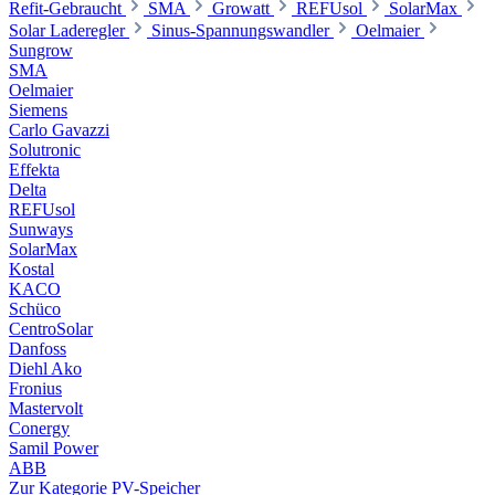
Refit-Gebraucht
SMA
Growatt
REFUsol
SolarMax
Solar Laderegler
Sinus-Spannungswandler
Oelmaier
Sungrow
SMA
Oelmaier
Siemens
Carlo Gavazzi
Solutronic
Effekta
Delta
REFUsol
Sunways
SolarMax
Kostal
KACO
Schüco
CentroSolar
Danfoss
Diehl Ako
Fronius
Mastervolt
Conergy
Samil Power
ABB
Zur Kategorie PV-Speicher