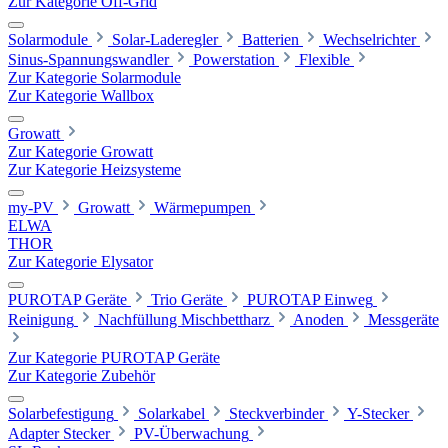
Zur Kategorie Off-Grid
Solarmodule
Solar-Laderegler
Batterien
Wechselrichter
Sinus-Spannungswandler
Powerstation
Flexible
Zur Kategorie Solarmodule
Zur Kategorie Wallbox
Growatt
Zur Kategorie Growatt
Zur Kategorie Heizsysteme
my-PV
Growatt
Wärmepumpen
ELWA
THOR
Zur Kategorie Elysator
PUROTAP Geräte
Trio Geräte
PUROTAP Einweg
Reinigung
Nachfüllung Mischbettharz
Anoden
Messgeräte
Zur Kategorie PUROTAP Geräte
Zur Kategorie Zubehör
Solarbefestigung
Solarkabel
Steckverbinder
Y-Stecker
Adapter Stecker
PV-Überwachung