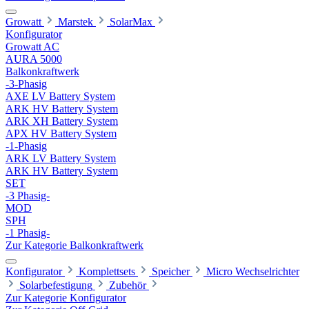
Growatt
Marstek
SolarMax
Konfigurator
Growatt AC
AURA 5000
Balkonkraftwerk
-3-Phasig
AXE LV Battery System
ARK HV Battery System
ARK XH Battery System
APX HV Battery System
-1-Phasig
ARK LV Battery System
ARK HV Battery System
SET
-3 Phasig-
MOD
SPH
-1 Phasig-
Zur Kategorie Balkonkraftwerk
Konfigurator
Komplettsets
Speicher
Micro Wechselrichter
Solarbefestigung
Zubehör
Zur Kategorie Konfigurator