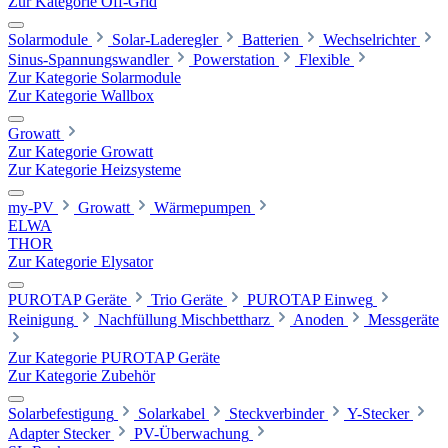
Zur Kategorie Off-Grid
Solarmodule
Solar-Laderegler
Batterien
Wechselrichter
Sinus-Spannungswandler
Powerstation
Flexible
Zur Kategorie Solarmodule
Zur Kategorie Wallbox
Growatt
Zur Kategorie Growatt
Zur Kategorie Heizsysteme
my-PV
Growatt
Wärmepumpen
ELWA
THOR
Zur Kategorie Elysator
PUROTAP Geräte
Trio Geräte
PUROTAP Einweg
Reinigung
Nachfüllung Mischbettharz
Anoden
Messgeräte
Zur Kategorie PUROTAP Geräte
Zur Kategorie Zubehör
Solarbefestigung
Solarkabel
Steckverbinder
Y-Stecker
Adapter Stecker
PV-Überwachung