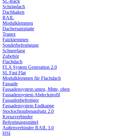
SL-Rack
Schrägdach
Dachhaken
RAIL
Modulklemmen
Dachersatzplatte
Trapez
Falzklemmen
Sonderbefestigung
Schneefang
Zubehör
Flachdach
FLA System Generation 2.0
SL Fast Flat
Modulklemmen für Flachdach
Fassade
Fassadensystem unten, Mitte, oben
Fassadensystem Abdeckprofil
Fassadenbefestiger
Fassadensystem Endkappe
Stockschrauben­aufsatz 2.0
Kreuzverbinder
Befestigungsmittel
Außenverbinder RAIL 3.0
HSI