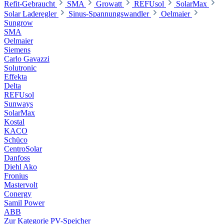
Refit-Gebraucht
SMA
Growatt
REFUsol
SolarMax
Solar Laderegler
Sinus-Spannungswandler
Oelmaier
Sungrow
SMA
Oelmaier
Siemens
Carlo Gavazzi
Solutronic
Effekta
Delta
REFUsol
Sunways
SolarMax
Kostal
KACO
Schüco
CentroSolar
Danfoss
Diehl Ako
Fronius
Mastervolt
Conergy
Samil Power
ABB
Zur Kategorie PV-Speicher