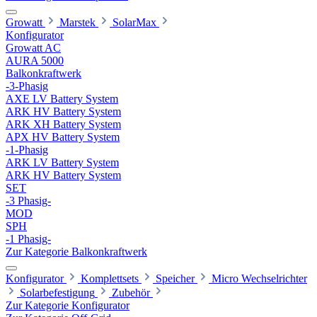
Growatt
Marstek
SolarMax
Konfigurator
Growatt AC
AURA 5000
Balkonkraftwerk
-3-Phasig
AXE LV Battery System
ARK HV Battery System
ARK XH Battery System
APX HV Battery System
-1-Phasig
ARK LV Battery System
ARK HV Battery System
SET
-3 Phasig-
MOD
SPH
-1 Phasig-
Zur Kategorie Balkonkraftwerk
Konfigurator
Komplettsets
Speicher
Micro Wechselrichter
Solarbefestigung
Zubehör
Zur Kategorie Konfigurator