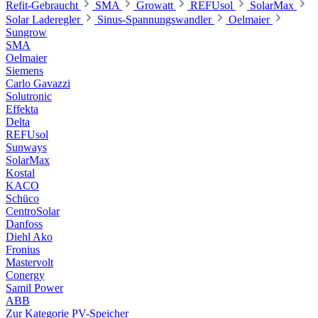
Refit-Gebraucht
SMA
Growatt
REFUsol
SolarMax
Solar Laderegler
Sinus-Spannungswandler
Oelmaier
Sungrow
SMA
Oelmaier
Siemens
Carlo Gavazzi
Solutronic
Effekta
Delta
REFUsol
Sunways
SolarMax
Kostal
KACO
Schüco
CentroSolar
Danfoss
Diehl Ako
Fronius
Mastervolt
Conergy
Samil Power
ABB
Zur Kategorie PV-Speicher