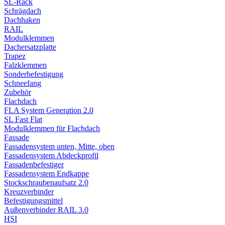
SL-Rack
Schrägdach
Dachhaken
RAIL
Modulklemmen
Dachersatzplatte
Trapez
Falzklemmen
Sonderbefestigung
Schneefang
Zubehör
Flachdach
FLA System Generation 2.0
SL Fast Flat
Modulklemmen für Flachdach
Fassade
Fassadensystem unten, Mitte, oben
Fassadensystem Abdeckprofil
Fassadenbefestiger
Fassadensystem Endkappe
Stockschrauben­aufsatz 2.0
Kreuzverbinder
Befestigungsmittel
Außenverbinder RAIL 3.0
HSI