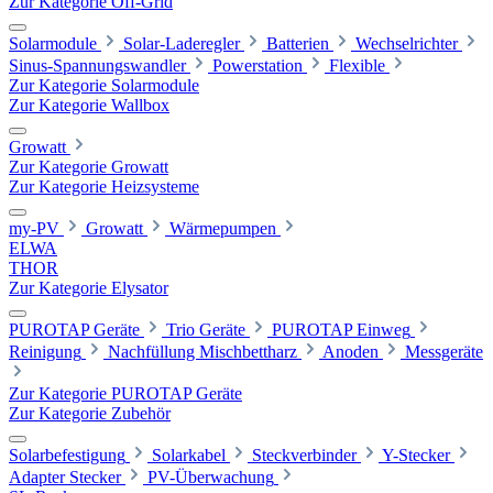
Zur Kategorie Off-Grid
Solarmodule
Solar-Laderegler
Batterien
Wechselrichter
Sinus-Spannungswandler
Powerstation
Flexible
Zur Kategorie Solarmodule
Zur Kategorie Wallbox
Growatt
Zur Kategorie Growatt
Zur Kategorie Heizsysteme
my-PV
Growatt
Wärmepumpen
ELWA
THOR
Zur Kategorie Elysator
PUROTAP Geräte
Trio Geräte
PUROTAP Einweg
Reinigung
Nachfüllung Mischbettharz
Anoden
Messgeräte
Zur Kategorie PUROTAP Geräte
Zur Kategorie Zubehör
Solarbefestigung
Solarkabel
Steckverbinder
Y-Stecker
Adapter Stecker
PV-Überwachung