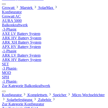
Growatt
Marstek
SolarMax
Konfigurator
Growatt AC
AURA 5000
Balkonkraftwerk
-3-Phasig
AXE LV Battery System
ARK HV Battery System
ARK XH Battery System
APX HV Battery System
-1-Phasig
ARK LV Battery System
ARK HV Battery System
SET
-3 Phasig-
MOD
SPH
-1 Phasig-
Zur Kategorie Balkonkraftwerk
Konfigurator
Komplettsets
Speicher
Micro Wechselrichter
Solarbefestigung
Zubehör
Zur Kategorie Konfigurator