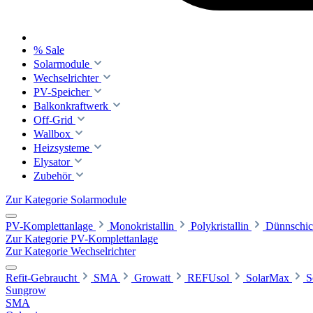
% Sale
Solarmodule
Wechselrichter
PV-Speicher
Balkonkraftwerk
Off-Grid
Wallbox
Heizsysteme
Elysator
Zubehör
Zur Kategorie Solarmodule
PV-Komplettanlage
Monokristallin
Polykristallin
Dünnschic
Zur Kategorie PV-Komplettanlage
Zur Kategorie Wechselrichter
Refit-Gebraucht
SMA
Growatt
REFUsol
SolarMax
S
Sungrow
SMA