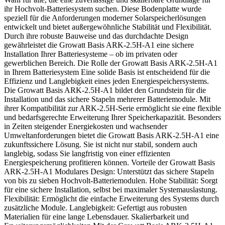
ihr Hochvolt-Batteriesystem suchen. Diese Bodenplatte wurde
speziell für die Anforderungen moderner Solarspeicherlösungen
entwickelt und bietet außergewöhnliche Stabilität und Flexibilität.
Durch ihre robuste Bauweise und das durchdachte Design
gewährleistet die Growatt Basis ARK-2.5H-A1 eine sichere
Installation Ihrer Batteriesysteme – ob im privaten oder
gewerblichen Bereich. Die Rolle der Growatt Basis ARK-2.5H-A1
in Ihrem Batteriesystem Eine solide Basis ist entscheidend für die
Effizienz und Langlebigkeit eines jeden Energiespeichersystems.
Die Growatt Basis ARK-2.5H-A1 bildet den Grundstein für die
Installation und das sichere Stapeln mehrerer Batteriemodule. Mit
ihrer Kompatibilität zur ARK-2.5H-Serie ermöglicht sie eine flexible
und bedarfsgerechte Erweiterung Ihrer Speicherkapazität. Besonders
in Zeiten steigender Energiekosten und wachsender
Umweltanforderungen bietet die Growatt Basis ARK-2.5H-A1 eine
zukunftssichere Lösung. Sie ist nicht nur stabil, sondern auch
langlebig, sodass Sie langfristig von einer effizienten
Energiespeicherung profitieren können. Vorteile der Growatt Basis
ARK-2.5H-A1 Modulares Design: Unterstützt das sichere Stapeln
von bis zu sieben Hochvolt-Batteriemodulen. Hohe Stabilität: Sorgt
für eine sichere Installation, selbst bei maximaler Systemauslastung.
Flexibilität: Ermöglicht die einfache Erweiterung des Systems durch
zusätzliche Module. Langlebigkeit: Gefertigt aus robusten
Materialien für eine lange Lebensdauer. Skalierbarkeit und