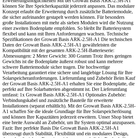
Erweiterungsmöglichkeiten Mit der Growatt Basis ARK-2.5H-A1
können Sie Ihre Speicherkapazität jederzeit anpassen. Das modulare
Konzept erlaubt die Erweiterung durch zusätzliche Batteriemodule,
die sicher aufeinander gestapelt werden können. Für besonders
große Installationen mit mehr als sieben Modulen wird die Nutzung
einer zweiten Bodenplatte empfohlen. So bleibt Ihr Batteriesystem
flexibel und kann mit Ihren Anforderungen wachsen. Technische
Spezifikationen der Growatt Basis ARK-2.5H-A1 Die technischen
Daten der Growatt Basis ARK-2.5H-A1 gewährleisten die
Kompatibilität mit der gesamten ARK-2.5H-Batterieserie:
Abmessungen: 2 Meter Gewicht: 300 Gramm Trotz ihres geringen
Gewichts ist die Bodenplatte äußerst robust und kann mehrere
schwere Batteriemodule sicher tragen. Die hochwertige
Verarbeitung garantiert eine sichere und langlebige Lösung für Ihre
Solarspeicheranforderungen. Lieferumfang und Zubehör Beim Kauf
der Growatt Basis ARK-2.5H-A1 erhalten Sie eine Bodenplatte, die
perfekt auf Ihre Solarbatterien abgestimmt ist. Der Lieferumfang
umfasst: 1x Growatt Basis ARK-2.5H-A1 Optionales Zubehör:
Verbindungskabel und zusätzliche Bauteile für erweiterte
Installationen (separat erhältlich). Mit der Growatt Basis ARK-2.5H-
A1 schaffen Sie die ideale Grundlage für Ihre Solarspeicherlösung
und können Ihre Kapazitäten jederzeit erweitern. Unser Shop bietet
eine breite Auswahl an Zubehör, um Ihr System optimal anzupassen.
Fazit: Ihre perfekte Basis Die Growatt Basis ARK-2.5H-A1
überzeugt durch Stabilität, Flexibilität und ein modulares Design,