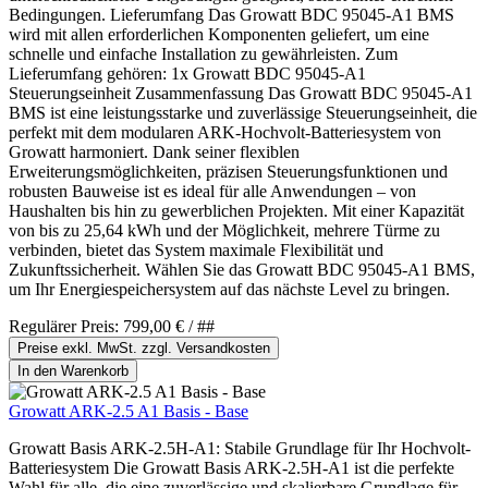
Bedingungen. Lieferumfang Das Growatt BDC 95045-A1 BMS
wird mit allen erforderlichen Komponenten geliefert, um eine
schnelle und einfache Installation zu gewährleisten. Zum
Lieferumfang gehören: 1x Growatt BDC 95045-A1
Steuerungseinheit Zusammenfassung Das Growatt BDC 95045-A1
BMS ist eine leistungsstarke und zuverlässige Steuerungseinheit, die
perfekt mit dem modularen ARK-Hochvolt-Batteriesystem von
Growatt harmoniert. Dank seiner flexiblen
Erweiterungsmöglichkeiten, präzisen Steuerungsfunktionen und
robusten Bauweise ist es ideal für alle Anwendungen – von
Haushalten bis hin zu gewerblichen Projekten. Mit einer Kapazität
von bis zu 25,64 kWh und der Möglichkeit, mehrere Türme zu
verbinden, bietet das System maximale Flexibilität und
Zukunftssicherheit. Wählen Sie das Growatt BDC 95045-A1 BMS,
um Ihr Energiespeichersystem auf das nächste Level zu bringen.
Regulärer Preis:
799,00 €
/ ##
Preise exkl. MwSt. zzgl. Versandkosten
In den Warenkorb
Growatt ARK-2.5 A1 Basis - Base
Growatt Basis ARK-2.5H-A1: Stabile Grundlage für Ihr Hochvolt-
Batteriesystem Die Growatt Basis ARK-2.5H-A1 ist die perfekte
Wahl für alle, die eine zuverlässige und skalierbare Grundlage für