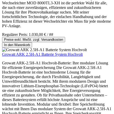
Wechselrichter MOD 8000TL3-XH ist die perfekte Wahl für alle,
die nach einer zuverlässigen, effizienten und zukunftssicheren
Lösung für ihre Photovoltaikanlage suchen. Mit seiner
fortschrittlichen Technologie, der einfachen Handhabung und der
hohen Effizienz ist dieser Wechselrichter ein Muss für jede moderne
PV-Anlage.
Regulärer Preis:
1.030,00 €
/ ##
Preise exkl. MwSt. zzgl. Versandkosten
In den Warenkorb
Growatt ARK 2.5H-A1 Batterie System Hochvolt
Growatt ARK-2.5H-A1 Hochvolt-Batterie: Ihre modulare Lösung
für effiziente Energiespeicherung Die Growatt ARK-2.5H-A1
Hochvolt-Batterie ist eine hochmoderne Lösung für die
Energiespeicherung, die durch Flexibilität, Langlebigkeit und
Umweltfreundlichkeit besticht. Mit ihrem modularen Design und
innovativer Lithium-Eisenphosphat-Technologie (LiFePO4) bietet
sie eine zukunftssichere Möglichkeit, Ihre Energieversorgung
effizient zu gestalten. Ob für Privathaushalte oder Unternehmen –
dieses Batteriesystem erfüllt höchste Ansprüche und ist eine
lohnende Investition. Modular und flexibel: Ihre Speicherlösung
wächst mit Ihnen Das modulare System der Growatt ARK-2.5H-A1
Hochvolt-Batterie ermöglicht es Ihnen, Ihre Speicherkapazität