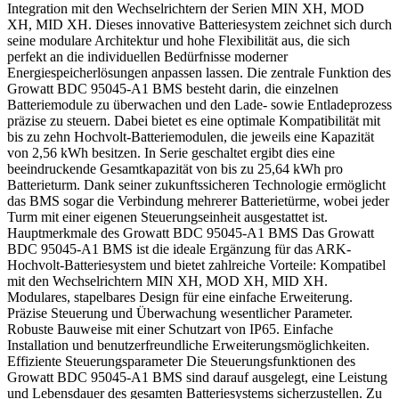
Integration mit den Wechselrichtern der Serien MIN XH, MOD
XH, MID XH. Dieses innovative Batteriesystem zeichnet sich durch
seine modulare Architektur und hohe Flexibilität aus, die sich
perfekt an die individuellen Bedürfnisse moderner
Energiespeicherlösungen anpassen lassen. Die zentrale Funktion des
Growatt BDC 95045-A1 BMS besteht darin, die einzelnen
Batteriemodule zu überwachen und den Lade- sowie Entladeprozess
präzise zu steuern. Dabei bietet es eine optimale Kompatibilität mit
bis zu zehn Hochvolt-Batteriemodulen, die jeweils eine Kapazität
von 2,56 kWh besitzen. In Serie geschaltet ergibt dies eine
beeindruckende Gesamtkapazität von bis zu 25,64 kWh pro
Batterieturm. Dank seiner zukunftssicheren Technologie ermöglicht
das BMS sogar die Verbindung mehrerer Batterietürme, wobei jeder
Turm mit einer eigenen Steuerungseinheit ausgestattet ist.
Hauptmerkmale des Growatt BDC 95045-A1 BMS Das Growatt
BDC 95045-A1 BMS ist die ideale Ergänzung für das ARK-
Hochvolt-Batteriesystem und bietet zahlreiche Vorteile: Kompatibel
mit den Wechselrichtern MIN XH, MOD XH, MID XH.
Modulares, stapelbares Design für eine einfache Erweiterung.
Präzise Steuerung und Überwachung wesentlicher Parameter.
Robuste Bauweise mit einer Schutzart von IP65. Einfache
Installation und benutzerfreundliche Erweiterungsmöglichkeiten.
Effiziente Steuerungsparameter Die Steuerungsfunktionen des
Growatt BDC 95045-A1 BMS sind darauf ausgelegt, eine Leistung
und Lebensdauer des gesamten Batteriesystems sicherzustellen. Zu