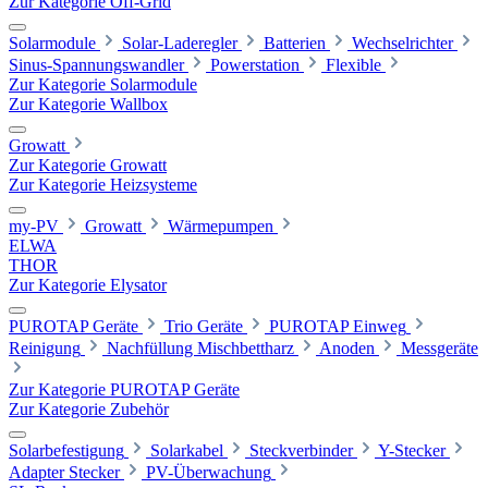
Zur Kategorie Off-Grid
Solarmodule
Solar-Laderegler
Batterien
Wechselrichter
Sinus-Spannungswandler
Powerstation
Flexible
Zur Kategorie Solarmodule
Zur Kategorie Wallbox
Growatt
Zur Kategorie Growatt
Zur Kategorie Heizsysteme
my-PV
Growatt
Wärmepumpen
ELWA
THOR
Zur Kategorie Elysator
PUROTAP Geräte
Trio Geräte
PUROTAP Einweg
Reinigung
Nachfüllung Mischbettharz
Anoden
Messgeräte
Zur Kategorie PUROTAP Geräte
Zur Kategorie Zubehör
Solarbefestigung
Solarkabel
Steckverbinder
Y-Stecker
Adapter Stecker
PV-Überwachung