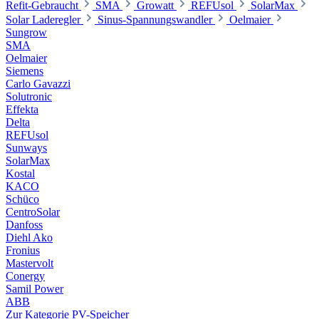
Refit-Gebraucht
SMA
Growatt
REFUsol
SolarMax
Solar Laderegler
Sinus-Spannungswandler
Oelmaier
Sungrow
SMA
Oelmaier
Siemens
Carlo Gavazzi
Solutronic
Effekta
Delta
REFUsol
Sunways
SolarMax
Kostal
KACO
Schüco
CentroSolar
Danfoss
Diehl Ako
Fronius
Mastervolt
Conergy
Samil Power
ABB
Zur Kategorie PV-Speicher