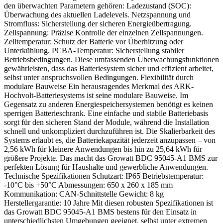
den überwachten Parametern gehören: Ladezustand (SOC):
Überwachung des aktuellen Ladelevels. Netzspannung und
Stromfluss: Sicherstellung der sicheren Energieübertragung.
Zellspannung: Präzise Kontrolle der einzelnen Zellspannungen.
Zelltemperatur: Schutz der Batterie vor Überhitzung oder
Unterkühlung. PCBA-Temperatur: Sicherstellung stabiler
Betriebsbedingungen. Diese umfassenden Überwachungsfunktionen
gewährleisten, dass das Batteriesystem sicher und effizient arbeitet,
selbst unter anspruchsvollen Bedingungen. Flexibilität durch
modulare Bauweise Ein herausragendes Merkmal des ARK-
Hochvolt-Batteriesystems ist seine modulare Bauweise. Im
Gegensatz zu anderen Energiespeichersystemen benötigt es keinen
sperrigen Batterieschrank. Eine einfache und stabile Batteriebasis
sorgt für den sicheren Stand der Module, während die Installation
schnell und unkompliziert durchzuführen ist. Die Skalierbarkeit des
Systems erlaubt es, die Batteriekapazität jederzeit anzupassen – von
2,56 kWh für kleinere Anwendungen bis hin zu 25,64 kWh für
größere Projekte. Das macht das Growatt BDC 95045-A1 BMS zur
perfekten Lösung für Haushalte und gewerbliche Anwendungen.
Technische Spezifikationen Schutzart: IP65 Betriebstemperatur:
-10°C bis +50°C Abmessungen: 650 x 260 x 185 mm
Kommunikation: CAN-Schnittstelle Gewicht: 8 kg
Herstellergarantie: 10 Jahre Mit diesen robusten Spezifikationen ist
das Growatt BDC 95045-A1 BMS bestens für den Einsatz in
unterschiedlichsten Umgebungen geeignet, selbst unter extremen