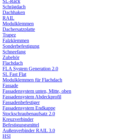
SL-Rack
Schrägdach
Dachhaken
RAIL
Modulklemmen
Dachersatzplatte
Trapez
Falzklemmen
Sonderbefestigung
Schneefang
Zubehör
Flachdach
FLA System Generation 2.0
SL Fast Flat
Modulklemmen für Flachdach
Fassade
Fassadensystem unten, Mitte, oben
Fassadensystem Abdeckprofil
Fassadenbefestiger
Fassadensystem Endkappe
Stockschrauben­aufsatz 2.0
Kreuzverbinder
Befestigungsmittel
Außenverbinder RAIL 3.0
HSI