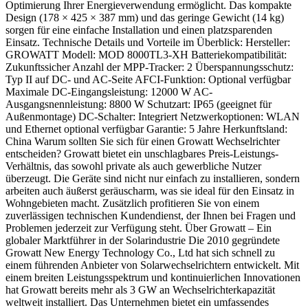
Optimierung Ihrer Energieverwendung ermöglicht. Das kompakte
Design (178 × 425 × 387 mm) und das geringe Gewicht (14 kg)
sorgen für eine einfache Installation und einen platzsparenden
Einsatz. Technische Details und Vorteile im Überblick: Hersteller:
GROWATT Modell: MOD 8000TL3-XH Batteriekompatibilität:
Zukunftssicher Anzahl der MPP-Tracker: 2 Überspannungsschutz:
Typ II auf DC- und AC-Seite AFCI-Funktion: Optional verfügbar
Maximale DC-Eingangsleistung: 12000 W AC-
Ausgangsnennleistung: 8800 W Schutzart: IP65 (geeignet für
Außenmontage) DC-Schalter: Integriert Netzwerkoptionen: WLAN
und Ethernet optional verfügbar Garantie: 5 Jahre Herkunftsland:
China Warum sollten Sie sich für einen Growatt Wechselrichter
entscheiden? Growatt bietet ein unschlagbares Preis-Leistungs-
Verhältnis, das sowohl private als auch gewerbliche Nutzer
überzeugt. Die Geräte sind nicht nur einfach zu installieren, sondern
arbeiten auch äußerst geräuscharm, was sie ideal für den Einsatz in
Wohngebieten macht. Zusätzlich profitieren Sie von einem
zuverlässigen technischen Kundendienst, der Ihnen bei Fragen und
Problemen jederzeit zur Verfügung steht. Über Growatt – Ein
globaler Marktführer in der Solarindustrie Die 2010 gegründete
Growatt New Energy Technology Co., Ltd hat sich schnell zu
einem führenden Anbieter von Solarwechselrichtern entwickelt. Mit
einem breiten Leistungsspektrum und kontinuierlichen Innovationen
hat Growatt bereits mehr als 3 GW an Wechselrichterkapazität
weltweit installiert. Das Unternehmen bietet ein umfassendes