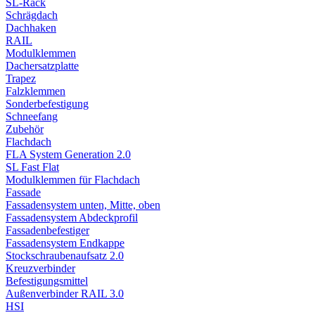
SL-Rack
Schrägdach
Dachhaken
RAIL
Modulklemmen
Dachersatzplatte
Trapez
Falzklemmen
Sonderbefestigung
Schneefang
Zubehör
Flachdach
FLA System Generation 2.0
SL Fast Flat
Modulklemmen für Flachdach
Fassade
Fassadensystem unten, Mitte, oben
Fassadensystem Abdeckprofil
Fassadenbefestiger
Fassadensystem Endkappe
Stockschrauben­aufsatz 2.0
Kreuzverbinder
Befestigungsmittel
Außenverbinder RAIL 3.0
HSI