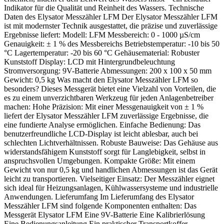
Indikator für die Qualität und Reinheit des Wassers. Technische
Daten des Elysator Messzähler LFM Der Elysator Messzähler LFM
ist mit modernster Technik ausgestattet, die präzise und zuverlässige
Ergebnisse liefert: Modell: LFM Messbereich: 0 - 1000 µS/cm
Genauigkeit: ± 1 % des Messbereichs Betriebstemperatur: -10 bis 50
°C Lagertemperatur: -20 bis 60 °C Gehäusematerial: Robuster
Kunststoff Display: LCD mit Hintergrundbeleuchtung
Stromversorgung: 9V-Batterie Abmessungen: 200 x 100 x 50 mm
Gewicht: 0,5 kg Was macht den Elysator Messzähler LFM so
besonders? Dieses Messgerät bietet eine Vielzahl von Vorteilen, die
es zu einem unverzichtbaren Werkzeug für jeden Anlagenbetreiber
machen: Hohe Präzision: Mit einer Messgenauigkeit von ± 1 %
liefert der Elysator Messzähler LFM zuverlässige Ergebnisse, die
eine fundierte Analyse ermöglichen. Einfache Bedienung: Das
benutzerfreundliche LCD-Display ist leicht ablesbar, auch bei
schlechten Lichtverhältnissen. Robuste Bauweise: Das Gehäuse aus
widerstandsfähigem Kunststoff sorgt für Langlebigkeit, selbst in
anspruchsvollen Umgebungen. Kompakte Größe: Mit einem
Gewicht von nur 0,5 kg und handlichen Abmessungen ist das Gerät
leicht zu transportieren. Vielseitiger Einsatz: Der Messzähler eignet
sich ideal für Heizungsanlagen, Kühlwassersysteme und industrielle
Anwendungen. Lieferumfang Im Lieferumfang des Elysator
Messzähler LFM sind folgende Komponenten enthalten: Das
Messgerät Elysator LFM Eine 9V-Batterie Eine Kalibrierlösung
Eine Bedienungsanleitung Ein praktischer Transportkoffer