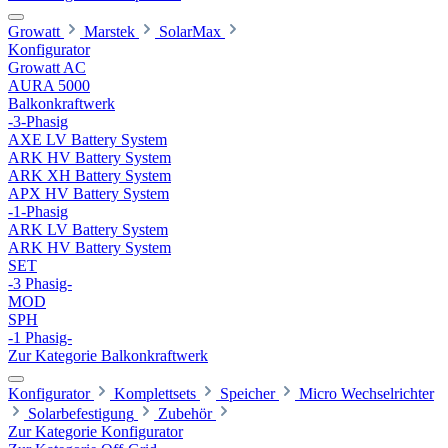
Growatt
Marstek
SolarMax
Konfigurator
Growatt AC
AURA 5000
Balkonkraftwerk
-3-Phasig
AXE LV Battery System
ARK HV Battery System
ARK XH Battery System
APX HV Battery System
-1-Phasig
ARK LV Battery System
ARK HV Battery System
SET
-3 Phasig-
MOD
SPH
-1 Phasig-
Zur Kategorie Balkonkraftwerk
Konfigurator
Komplettsets
Speicher
Micro Wechselrichter
Solarbefestigung
Zubehör
Zur Kategorie Konfigurator