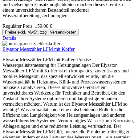
und vielseitigen Einsatzmöglichkeiten machen dieses Gerät zu
einem unverzichtbaren Bestandteil moderner
Wasseraufbereitungstechnologien.
Regulärer Preis:
159,00 €
Preise exkl. MwSt. zzgl. Versandkosten
Details
Elysator Messzähler LFM mit Koffer
Elysator Messzähler LFM mit Koffer: Präzise
Wasserqualitätsmessung für Heizungsanlagen Der Elysator
Messzähler LFM mit Koffer ist ein kompaktes, zuverlässiges und
mobiles Messgerät, das speziell entwickelt wurde, um die
Wasserqualität in Heizungs-, Kühl- und Prozesswassersystemen
präzise zu analysieren. Dieses innovative Gerät ist ein
unverzichtbares Werkzeug für Techniker und Betreiber, die den
Zustand ihrer Systeme optimieren und langfristige Schäden
vermeiden möchten. Warum ist der Elysator Messzähler LFM so
wichtig? Wasserqualität spielt eine entscheidende Rolle für die
Effizienz und Langlebigkeit von Heizungsanlagen und anderen
wasserführenden Systemen. Verunreinigtes Wasser kann Korrosion,
Ablagerungen und eine reduzierte Leistung verursachen. Der
Elysator Messzähler LFM hilft, potenzielle Probleme frühzeitig zu
erkennen, indem er den Leitwert des Wassers misst – ein zentraler