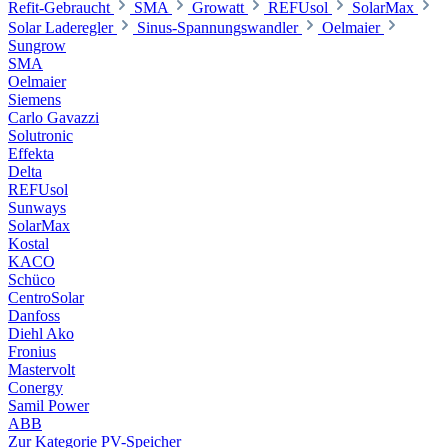
Refit-Gebraucht
SMA
Growatt
REFUsol
SolarMax
Solar Laderegler
Sinus-Spannungswandler
Oelmaier
Sungrow
SMA
Oelmaier
Siemens
Carlo Gavazzi
Solutronic
Effekta
Delta
REFUsol
Sunways
SolarMax
Kostal
KACO
Schüco
CentroSolar
Danfoss
Diehl Ako
Fronius
Mastervolt
Conergy
Samil Power
ABB
Zur Kategorie PV-Speicher