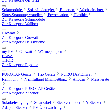
Zur Kategorie Off-Grid
Solarmodule
Solar-Laderegler
Batterien
Wechselrichter
Sinus-Spannungswandler
Powerstation
Flexible
Zur Kategorie Solarmodule
Zur Kategorie Wallbox
Growatt
Zur Kategorie Growatt
Zur Kategorie Heizsysteme
my-PV
Growatt
Wärmepumpen
ELWA
THOR
Zur Kategorie Elysator
PUROTAP Geräte
Trio Geräte
PUROTAP Einweg
Reinigung
Nachfüllung Mischbettharz
Anoden
Messgeräte
Zur Kategorie PUROTAP Geräte
Zur Kategorie Zubehör
Solarbefestigung
Solarkabel
Steckverbinder
Y-Stecker
Adapter Stecker
PV-Überwachung