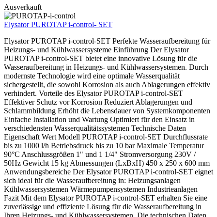
Ausverkauft
Elysator PUROTAP i-control- SET
Elysator PUROTAP i-control-SET Perfekte Wasseraufbereitung für
Heizungs- und Kühlwassersysteme Einführung Der Elysator
PUROTAP i-control-SET bietet eine innovative Lösung für die
Wasseraufbereitung in Heizungs- und Kühlwassersystemen. Durch
modernste Technologie wird eine optimale Wasserqualität
sichergestellt, die sowohl Korrosion als auch Ablagerungen effektiv
verhindert. Vorteile des Elysator PUROTAP i-control-SET
Effektiver Schutz vor Korrosion Reduziert Ablagerungen und
Schlammbildung Erhöht die Lebensdauer von Systemkomponenten
Einfache Installation und Wartung Optimiert für den Einsatz in
verschiedensten Wasserqualitätssystemen Technische Daten
Eigenschaft Wert Modell PUROTAP i-control-SET Durchflussrate
bis zu 1000 l/h Betriebsdruck bis zu 10 bar Maximale Temperatur
90°C Anschlussgrößen 1" und 1 1/4" Stromversorgung 230V /
50Hz Gewicht 15 kg Abmessungen (LxBxH) 450 x 250 x 600 mm
Anwendungsbereiche Der Elysator PUROTAP i-control-SET eignet
sich ideal für die Wasseraufbereitung in: Heizungsanlagen
Kühlwassersystemen Wärmepumpensystemen Industrieanlagen
Fazit Mit dem Elysator PUROTAP i-control-SET erhalten Sie eine
zuverlässige und effiziente Lösung für die Wasseraufbereitung in
Ihren Heizungs- und Kühlwassersystemen. Die technischen Daten