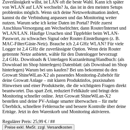
Zuverlässigkeit willst, ist LAN oft die beste Wahl. Kann ich später
von WLAN auf LAN wechseln? Ja, das ist in den meisten Setups
problemlos möglich. Wenn sich deine Netzwerksituation ändert,
kannst du die Verbindung anpassen und das Monitoring weiter
nutzen. Warum sehe ich keine Daten im Portal? Prüfe zuerst
Anschluss/Versorgung am Wechselrichter, dann Router/Internet und
WLAN/LAN. Häufige Ursachen sind Tippfehler beim WLAN-
Passwort, zu schwaches Signal oder Router-Einstellungen (z. B.
MAC-Filter/Gäste-Netz). Brauche ich 2,4 GHz WLAN? Für viele
Logger ist 2,4 GHz die zuverlässigste Option. Wenn dein Router
getrennte Netze anbietet, wähle für den Datenlogger bevorzugt
2,4 GHz. Downloads & Unterlagen Kurzanleitung/Handbuch: (als
Download im Shop hinterlegen) Datenblatt: (als Download im Shop
hinterlegen) Warum bei uns kaufen? Bei uns bekommst du den
Growatt ShineWiLan-X2 als passendes Monitoring-Zubehör für
deine Growatt Anlage – mit klaren Produktinfos, praxisnahen
Hinweisen und einer Produktseite, die die wichtigsten Fragen direkt
beantwortet. Das spart Zeit, reduziert Fehlkäufe und bringt dein
Monitoring schneller online. Jetzt Growatt ShineWiLan-X2
bestellen und deine PV-Anlage smarter überwachen – für mehr
Überblick, schnellere Fehlersuche und bessere Kontrolle über deine
Erträge. Jetzt in den Warenkorb und Monitoring aktivieren.
Regulärer Preis:
25,99 €
/ ##
Preise exkl. MwSt. zzgl. Versandkosten