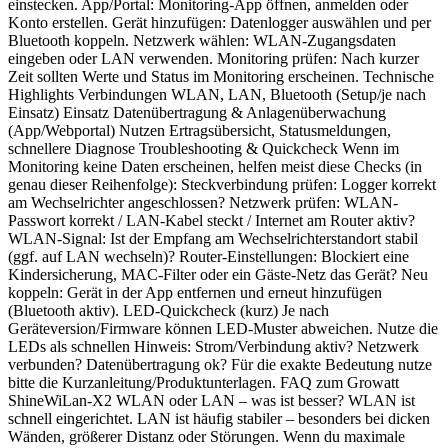
einstecken. App/Portal: Monitoring-App öffnen, anmelden oder
Konto erstellen. Gerät hinzufügen: Datenlogger auswählen und per
Bluetooth koppeln. Netzwerk wählen: WLAN-Zugangsdaten
eingeben oder LAN verwenden. Monitoring prüfen: Nach kurzer
Zeit sollten Werte und Status im Monitoring erscheinen. Technische
Highlights Verbindungen WLAN, LAN, Bluetooth (Setup/je nach
Einsatz) Einsatz Datenübertragung & Anlagenüberwachung
(App/Webportal) Nutzen Ertragsübersicht, Statusmeldungen,
schnellere Diagnose Troubleshooting & Quickcheck Wenn im
Monitoring keine Daten erscheinen, helfen meist diese Checks (in
genau dieser Reihenfolge): Steckverbindung prüfen: Logger korrekt
am Wechselrichter angeschlossen? Netzwerk prüfen: WLAN-
Passwort korrekt / LAN-Kabel steckt / Internet am Router aktiv?
WLAN-Signal: Ist der Empfang am Wechselrichterstandort stabil
(ggf. auf LAN wechseln)? Router-Einstellungen: Blockiert eine
Kindersicherung, MAC-Filter oder ein Gäste-Netz das Gerät? Neu
koppeln: Gerät in der App entfernen und erneut hinzufügen
(Bluetooth aktiv). LED-Quickcheck (kurz) Je nach
Geräteversion/Firmware können LED-Muster abweichen. Nutze die
LEDs als schnellen Hinweis: Strom/Verbindung aktiv? Netzwerk
verbunden? Datenübertragung ok? Für die exakte Bedeutung nutze
bitte die Kurzanleitung/Produktunterlagen. FAQ zum Growatt
ShineWiLan-X2 WLAN oder LAN – was ist besser? WLAN ist
schnell eingerichtet. LAN ist häufig stabiler – besonders bei dicken
Wänden, größerer Distanz oder Störungen. Wenn du maximale