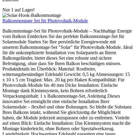
Nur 1 auf Lager!
Balkonmontage Set für Photovoltaik-Module
Balkonmontage-Set für Photovoltaik-Module – Nachhaltige Energie
vom Balkon Entdecken Sie das perfekte Balkonmontage-Set für
Solarmodule Starten Sie Ihre persönliche Energiewende mit
unserem Balkonmontage-Set "Solar" für Photovoltaik-Module. Ideal
für die unkomplizierte Installation von Solarpanels an Ihrem
Balkongeländer, bietet dieses Set eine robuste und sichere
Befestigung, ohne dass Sie Ihren Balkon beschädigen müssen.
Produktdetails im Überblick: Material: Rostfreier,
witterungsbeständiger Edelstahl Gewicht: 0,5 kg Abmessungen: 15
x 10 x 5 cm Traglast: Max. 20 kg pro Haken Kompatibilität: Für
Photovoltaik-Module bis 40 mm Dicke Installation: Einfache
Montage dank Klemmsystem, kein Bohren erforderlich
Verpackungsinhalt: 1 x Balkonmontage-Set, Anleitung Dieses
innovative Set ermöglicht eine einfache Installation Ihrer
Solarmodule – flexibel und ohne Bohrungen. So bleibt die Substanz
Ihres Balkons intakt, während Sie gleichzeitig die Möglichkeit
haben, die Module jederzeit anzupassen oder zu entfernen. Vorteile
auf einen Blick: Einfache Installation: Das Klemmsystem macht die
Montage kinderleicht, ohne Bohren oder Spezialwerkzeug.
Langlebigkeit: Hochwertiger Edelstahl garantiert eine lange