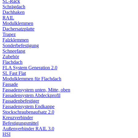
SL-Rack
Schrägdach
Dachhaken
RAIL
Modulklemmen
Dachersatzplatte
Trapez
Falzklemmen
Sonderbefestigung
Schneefang
Zubehör
Flachdach
FLA System Generation 2.0
SL Fast Flat
Modulklemmen für Flachdach
Fassade
Fassadensystem unten, Mitte, oben
Fassadensystem Abdeckprofil
Fassadenbefestiger
Fassadensystem Endkappe
Stockschrauben­aufsatz 2.0
Kreuzverbinder
Befestigungsmittel
Außenverbinder RAIL 3.0
HSI