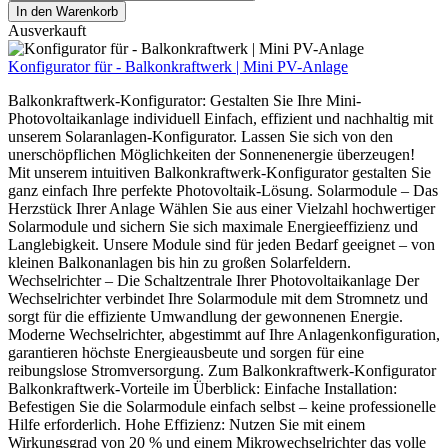
In den Warenkorb
Ausverkauft
Konfigurator für - Balkonkraftwerk | Mini PV-Anlage
Balkonkraftwerk-Konfigurator: Gestalten Sie Ihre Mini-
Photovoltaikanlage individuell Einfach, effizient und nachhaltig mit
unserem Solaranlagen-Konfigurator. Lassen Sie sich von den
unerschöpflichen Möglichkeiten der Sonnenenergie überzeugen!
Mit unserem intuitiven Balkonkraftwerk-Konfigurator gestalten Sie
ganz einfach Ihre perfekte Photovoltaik-Lösung. Solarmodule – Das
Herzstück Ihrer Anlage Wählen Sie aus einer Vielzahl hochwertiger
Solarmodule und sichern Sie sich maximale Energieeffizienz und
Langlebigkeit. Unsere Module sind für jeden Bedarf geeignet – von
kleinen Balkonanlagen bis hin zu großen Solarfeldern.
Wechselrichter – Die Schaltzentrale Ihrer Photovoltaikanlage Der
Wechselrichter verbindet Ihre Solarmodule mit dem Stromnetz und
sorgt für die effiziente Umwandlung der gewonnenen Energie.
Moderne Wechselrichter, abgestimmt auf Ihre Anlagenkonfiguration,
garantieren höchste Energieausbeute und sorgen für eine
reibungslose Stromversorgung. Zum Balkonkraftwerk-Konfigurator
Balkonkraftwerk-Vorteile im Überblick: Einfache Installation:
Befestigen Sie die Solarmodule einfach selbst – keine professionelle
Hilfe erforderlich. Hohe Effizienz: Nutzen Sie mit einem
Wirkungsgrad von 20 % und einem Mikrowechselrichter das volle