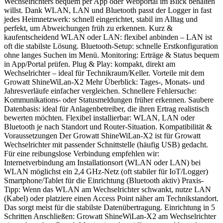
Wechselrichters bequem per App oder Webportal im Blick behalten
willst. Dank WLAN, LAN und Bluetooth passt der Logger in fast
jedes Heimnetzwerk: schnell eingerichtet, stabil im Alltag und
perfekt, um Abweichungen früh zu erkennen. Kurz &
kaufentscheidend WLAN oder LAN: flexibel anbinden – LAN ist
oft die stabilste Lösung. Bluetooth-Setup: schnelle Erstkonfiguration
ohne langes Suchen im Menü. Monitoring: Erträge & Status bequem
in App/Portal prüfen. Plug & Play: kompakt, direkt am
Wechselrichter – ideal für Technikraum/Keller. Vorteile mit dem
Growatt ShineWiLan-X2 Mehr Überblick: Tages-, Monats- und
Jahresverläufe einfacher vergleichen. Schnellere Fehlersuche:
Kommunikations- oder Statusmeldungen früher erkennen. Saubere
Datenbasis: ideal für Anlagenbetreiber, die ihren Ertrag realistisch
bewerten möchten. Flexibel installierbar: WLAN, LAN oder
Bluetooth je nach Standort und Router-Situation. Kompatibilität &
Voraussetzungen Der Growatt ShineWiLan-X2 ist für Growatt
Wechselrichter mit passender Schnittstelle (häufig USB) gedacht.
Für eine reibungslose Verbindung empfehlen wir:
Internetverbindung am Installationsort (WLAN oder LAN) bei
WLAN möglichst ein 2,4 GHz-Netz (oft stabiler für IoT/Logger)
Smartphone/Tablet für die Einrichtung (Bluetooth aktiv) Praxis-
Tipp: Wenn das WLAN am Wechselrichter schwankt, nutze LAN
(Kabel) oder platziere einen Access Point näher am Technikstandort.
Das sorgt meist für die stabilste Datenübertragung. Einrichtung in 5
Schritten Anschließen: Growatt ShineWiLan-X2 am Wechselrichter