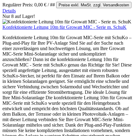
Regulärer Preis:
0,00 €
/ ##
Preise exkl. MwSt. zzgl. Versandkosten
Details
Nur 8 auf Lager!
Konfektionierte Leitung 10m für Growatt MIC - Serie m. SchuK
Konfektionierte Leitung 10m für Growatt MIC-Serie mit SchuKo –
Plug-and-Play für Ihre PV-Anlage Sind Sie auf der Suche nach
einer zuverlässigen und hochwertigen Lösung, um Ihre Growatt
MIC-Serie Mini-Solaranlage sicher und unkompliziert
anzuschließen? Dann ist die konfektionierte Leitung 10m für
Growatt MIC - Serie mit SchuKo genau das Richtige für Sie! Diese
speziell angefertigte Leitung, ausgestattet mit einem robusten
SchuKo-Stecker, ist perfekt für den Einsatz auf Ihrem Balkon oder
in kleinen Solaranlagen geeignet. Sie ermöglicht eine schnelle und
sichere Verbindung zwischen Solarmodul und Wechselrichter und
sorgt für eine effiziente Stromübertragung. Die ideale Lösung für
Ihre Mini-Solaranlage Die konfektionierte Leitung 10m für Growatt
MIC-Serie mit SchuKo wurde speziell für den Heimgebrauch
entwickelt und entspricht den höchsten Qualitätsstandards. Ob auf
dem Balkon, der Terrasse oder in kleinen Photovoltaik-Anlagen –
mit dieser Leitung verbinden Sie Ihre Growatt MIC-Serie Mini-
Solaranlage mühelos und sicher. Dank der Plug-and-Play-Funktion
müssen Sie keine komplizierten Installationen vornehmen, sondern
können die Anlage in wenigen Schritten einsatzbereit machen.