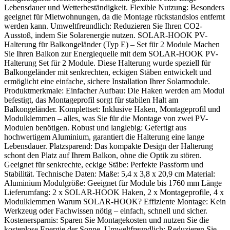
Lebensdauer und Wetterbeständigkeit. Flexible Nutzung: Besonders
geeignet für Mietwohnungen, da die Montage rückstandslos entfernt
werden kann. Umweltfreundlich: Reduzieren Sie Ihren CO2-
Ausstoß, indem Sie Solarenergie nutzen. SOLAR-HOOK PV-
Halterung für Balkongeländer (Typ E) – Set für 2 Module Machen
Sie Ihren Balkon zur Energiequelle mit dem SOLAR-HOOK PV-
Halterung Set für 2 Module. Diese Halterung wurde speziell für
Balkongeländer mit senkrechten, eckigen Stäben entwickelt und
ermöglicht eine einfache, sichere Installation Ihrer Solarmodule.
Produktmerkmale: Einfacher Aufbau: Die Haken werden am Modul
befestigt, das Montageprofil sorgt für stabilen Halt am
Balkongeländer. Komplettset: Inklusive Haken, Montageprofil und
Modulklemmen – alles, was Sie für die Montage von zwei PV-
Modulen benötigen. Robust und langlebig: Gefertigt aus
hochwertigem Aluminium, garantiert die Halterung eine lange
Lebensdauer. Platzsparend: Das kompakte Design der Halterung
schont den Platz auf Ihrem Balkon, ohne die Optik zu stören.
Geeignet für senkrechte, eckige Stäbe: Perfekte Passform und
Stabilität. Technische Daten: Maße: 5,4 x 3,8 x 20,9 cm Material:
Aluminium Modulgröße: Geeignet für Module bis 1760 mm Länge
Lieferumfang: 2 x SOLAR-HOOK Haken, 2 x Montageprofile, 4 x
Modulklemmen Warum SOLAR-HOOK? Effiziente Montage: Kein
Werkzeug oder Fachwissen nötig – einfach, schnell und sicher.
Kostenersparnis: Sparen Sie Montagekosten und nutzen Sie die
kostenlose Energie der Sonne. Umweltfreundlich: Reduzieren Sie