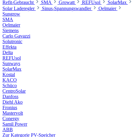
Refit-Gebraucht
SMA
Growatt
REFUsol
SolarMax
Solar Laderegler
Sinus-Spannungswandler
Oelmaier
Sungrow
SMA
Oelmaier
Siemens
Carlo Gavazzi
Solutronic
Effekta
Delta
REFUsol
Sunways
SolarMax
Kostal
KACO
Schüco
CentroSolar
Danfoss
Diehl Ako
Fronius
Mastervolt
Conergy
Samil Power
ABB
Zur Kategorie PV-Speicher