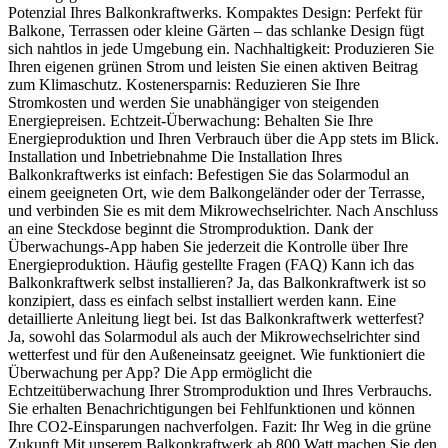
Potenzial Ihres Balkonkraftwerks. Kompaktes Design: Perfekt für
Balkone, Terrassen oder kleine Gärten – das schlanke Design fügt
sich nahtlos in jede Umgebung ein. Nachhaltigkeit: Produzieren Sie
Ihren eigenen grünen Strom und leisten Sie einen aktiven Beitrag
zum Klimaschutz. Kostenersparnis: Reduzieren Sie Ihre
Stromkosten und werden Sie unabhängiger von steigenden
Energiepreisen. Echtzeit-Überwachung: Behalten Sie Ihre
Energieproduktion und Ihren Verbrauch über die App stets im Blick.
Installation und Inbetriebnahme Die Installation Ihres
Balkonkraftwerks ist einfach: Befestigen Sie das Solarmodul an
einem geeigneten Ort, wie dem Balkongeländer oder der Terrasse,
und verbinden Sie es mit dem Mikrowechselrichter. Nach Anschluss
an eine Steckdose beginnt die Stromproduktion. Dank der
Überwachungs-App haben Sie jederzeit die Kontrolle über Ihre
Energieproduktion. Häufig gestellte Fragen (FAQ) Kann ich das
Balkonkraftwerk selbst installieren? Ja, das Balkonkraftwerk ist so
konzipiert, dass es einfach selbst installiert werden kann. Eine
detaillierte Anleitung liegt bei. Ist das Balkonkraftwerk wetterfest?
Ja, sowohl das Solarmodul als auch der Mikrowechselrichter sind
wetterfest und für den Außeneinsatz geeignet. Wie funktioniert die
Überwachung per App? Die App ermöglicht die
Echtzeitüberwachung Ihrer Stromproduktion und Ihres Verbrauchs.
Sie erhalten Benachrichtigungen bei Fehlfunktionen und können
Ihre CO2-Einsparungen nachverfolgen. Fazit: Ihr Weg in die grüne
Zukunft Mit unserem Balkonkraftwerk ab 800 Watt machen Sie den