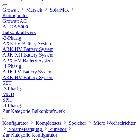
Growatt
Marstek
SolarMax
Konfigurator
Growatt AC
AURA 5000
Balkonkraftwerk
-3-Phasig
AXE LV Battery System
ARK HV Battery System
ARK XH Battery System
APX HV Battery System
-1-Phasig
ARK LV Battery System
ARK HV Battery System
SET
-3 Phasig-
MOD
SPH
-1 Phasig-
Zur Kategorie Balkonkraftwerk
Konfigurator
Komplettsets
Speicher
Micro Wechselrichter
Solarbefestigung
Zubehör
Zur Kategorie Konfigurator