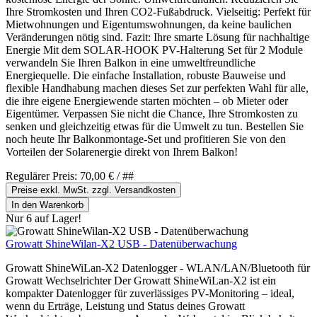
Ihre Stromkosten und Ihren CO2-Fußabdruck. Vielseitig: Perfekt für
Mietwohnungen und Eigentumswohnungen, da keine baulichen
Veränderungen nötig sind. Fazit: Ihre smarte Lösung für nachhaltige
Energie Mit dem SOLAR-HOOK PV-Halterung Set für 2 Module
verwandeln Sie Ihren Balkon in eine umweltfreundliche
Energiequelle. Die einfache Installation, robuste Bauweise und
flexible Handhabung machen dieses Set zur perfekten Wahl für alle,
die ihre eigene Energiewende starten möchten – ob Mieter oder
Eigentümer. Verpassen Sie nicht die Chance, Ihre Stromkosten zu
senken und gleichzeitig etwas für die Umwelt zu tun. Bestellen Sie
noch heute Ihr Balkonmontage-Set und profitieren Sie von den
Vorteilen der Solarenergie direkt von Ihrem Balkon!
Regulärer Preis:
70,00 €
/ ##
Preise exkl. MwSt. zzgl. Versandkosten
In den Warenkorb
Nur 6 auf Lager!
Growatt ShineWilan-X2 USB - Datenüberwachung
Growatt ShineWiLan-X2 Datenlogger - WLAN/LAN/Bluetooth für
Growatt Wechselrichter Der Growatt ShineWiLan-X2 ist ein
kompakter Datenlogger für zuverlässiges PV-Monitoring – ideal,
wenn du Erträge, Leistung und Status deines Growatt