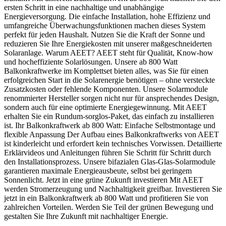
ersten Schritt in eine nachhaltige und unabhängige
Energieversorgung. Die einfache Installation, hohe Effizienz und
umfangreiche Überwachungsfunktionen machen dieses System
perfekt für jeden Haushalt. Nutzen Sie die Kraft der Sonne und
reduzieren Sie Ihre Energiekosten mit unserer maßgeschneiderten
Solaranlage. Warum AEET? AEET steht für Qualität, Know-how
und hocheffiziente Solarlösungen. Unsere ab 800 Watt
Balkonkraftwerke im Komplettset bieten alles, was Sie für einen
erfolgreichen Start in die Solarenergie benötigen – ohne versteckte
Zusatzkosten oder fehlende Komponenten. Unsere Solarmodule
renommierter Hersteller sorgen nicht nur für ansprechendes Design,
sondern auch für eine optimierte Energiegewinnung. Mit AEET
erhalten Sie ein Rundum-sorglos-Paket, das einfach zu installieren
ist. Ihr Balkonkraftwerk ab 800 Watt: Einfache Selbstmontage und
flexible Anpassung Der Aufbau eines Balkonkraftwerks von AEET
ist kinderleicht und erfordert kein technisches Vorwissen. Detaillierte
Erklärvideos und Anleitungen führen Sie Schritt für Schritt durch
den Installationsprozess. Unsere bifazialen Glas-Glas-Solarmodule
garantieren maximale Energieausbeute, selbst bei geringem
Sonnenlicht. Jetzt in eine grüne Zukunft investieren Mit AEET
werden Stromerzeugung und Nachhaltigkeit greifbar. Investieren Sie
jetzt in ein Balkonkraftwerk ab 800 Watt und profitieren Sie von
zahlreichen Vorteilen. Werden Sie Teil der grünen Bewegung und
gestalten Sie Ihre Zukunft mit nachhaltiger Energie.