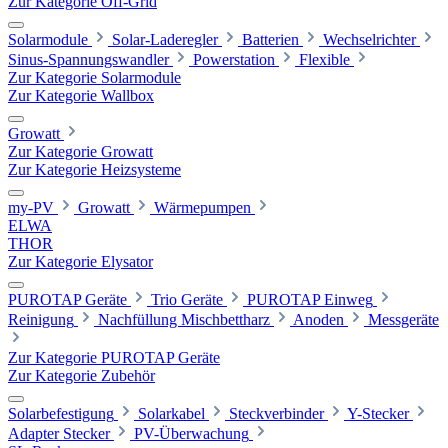
Zur Kategorie Off-Grid
Solarmodule
Solar-Laderegler
Batterien
Wechselrichter
Sinus-Spannungswandler
Powerstation
Flexible
Zur Kategorie Solarmodule
Zur Kategorie Wallbox
Growatt
Zur Kategorie Growatt
Zur Kategorie Heizsysteme
my-PV
Growatt
Wärmepumpen
ELWA
THOR
Zur Kategorie Elysator
PUROTAP Geräte
Trio Geräte
PUROTAP Einweg
Reinigung
Nachfüllung Mischbettharz
Anoden
Messgeräte
Zur Kategorie PUROTAP Geräte
Zur Kategorie Zubehör
Solarbefestigung
Solarkabel
Steckverbinder
Y-Stecker
Adapter Stecker
PV-Überwachung