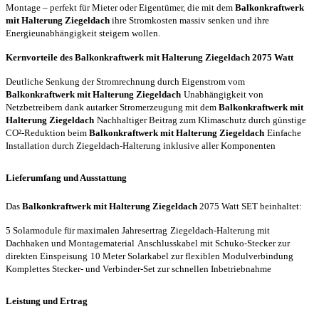
Montage – perfekt für Mieter oder Eigentümer, die mit dem
Balkonkraftwerk
mit Halterung Ziegeldach
ihre Stromkosten massiv senken und ihre
Energieunabhängigkeit steigern wollen.
Kernvorteile des Balkonkraftwerk mit Halterung Ziegeldach 2075 Watt
Deutliche Senkung der Stromrechnung durch Eigenstrom vom
Balkonkraftwerk mit Halterung Ziegeldach
Unabhängigkeit von
Netzbetreibern dank autarker Stromerzeugung mit dem
Balkonkraftwerk mit
Halterung Ziegeldach
Nachhaltiger Beitrag zum Klimaschutz durch günstige
CO²-Reduktion beim
Balkonkraftwerk mit Halterung Ziegeldach
Einfache
Installation durch Ziegeldach-Halterung inklusive aller Komponenten
Lieferumfang und Ausstattung
Das
Balkonkraftwerk mit Halterung Ziegeldach
2075 Watt SET beinhaltet:
5 Solarmodule für maximalen Jahresertrag
Ziegeldach-Halterung mit
Dachhaken und Montagematerial
Anschlusskabel mit Schuko-Stecker zur
direkten Einspeisung
10 Meter Solarkabel zur flexiblen Modulverbindung
Komplettes Stecker- und Verbinder-Set zur schnellen Inbetriebnahme
Leistung und Ertrag