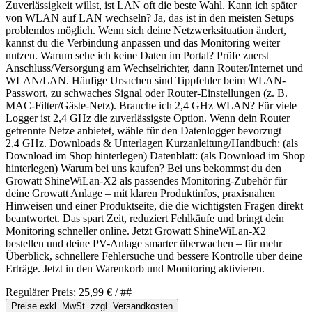
Zuverlässigkeit willst, ist LAN oft die beste Wahl. Kann ich später
von WLAN auf LAN wechseln? Ja, das ist in den meisten Setups
problemlos möglich. Wenn sich deine Netzwerksituation ändert,
kannst du die Verbindung anpassen und das Monitoring weiter
nutzen. Warum sehe ich keine Daten im Portal? Prüfe zuerst
Anschluss/Versorgung am Wechselrichter, dann Router/Internet und
WLAN/LAN. Häufige Ursachen sind Tippfehler beim WLAN-
Passwort, zu schwaches Signal oder Router-Einstellungen (z. B.
MAC-Filter/Gäste-Netz). Brauche ich 2,4 GHz WLAN? Für viele
Logger ist 2,4 GHz die zuverlässigste Option. Wenn dein Router
getrennte Netze anbietet, wähle für den Datenlogger bevorzugt
2,4 GHz. Downloads & Unterlagen Kurzanleitung/Handbuch: (als
Download im Shop hinterlegen) Datenblatt: (als Download im Shop
hinterlegen) Warum bei uns kaufen? Bei uns bekommst du den
Growatt ShineWiLan-X2 als passendes Monitoring-Zubehör für
deine Growatt Anlage – mit klaren Produktinfos, praxisnahen
Hinweisen und einer Produktseite, die die wichtigsten Fragen direkt
beantwortet. Das spart Zeit, reduziert Fehlkäufe und bringt dein
Monitoring schneller online. Jetzt Growatt ShineWiLan-X2
bestellen und deine PV-Anlage smarter überwachen – für mehr
Überblick, schnellere Fehlersuche und bessere Kontrolle über deine
Erträge. Jetzt in den Warenkorb und Monitoring aktivieren.
Regulärer Preis:
25,99 €
/ ##
Preise exkl. MwSt. zzgl. Versandkosten