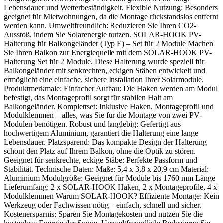
Lebensdauer und Wetterbeständigkeit. Flexible Nutzung: Besonders
geeignet für Mietwohnungen, da die Montage rückstandslos entfernt
werden kann. Umweltfreundlich: Reduzieren Sie Ihren CO2-
Ausstoß, indem Sie Solarenergie nutzen. SOLAR-HOOK PV-
Halterung für Balkongeländer (Typ E) – Set für 2 Module Machen
Sie Ihren Balkon zur Energiequelle mit dem SOLAR-HOOK PV-
Halterung Set für 2 Module. Diese Halterung wurde speziell für
Balkongeländer mit senkrechten, eckigen Stäben entwickelt und
ermöglicht eine einfache, sichere Installation Ihrer Solarmodule.
Produktmerkmale: Einfacher Aufbau: Die Haken werden am Modul
befestigt, das Montageprofil sorgt für stabilen Halt am
Balkongeländer. Komplettset: Inklusive Haken, Montageprofil und
Modulklemmen – alles, was Sie für die Montage von zwei PV-
Modulen benötigen. Robust und langlebig: Gefertigt aus
hochwertigem Aluminium, garantiert die Halterung eine lange
Lebensdauer. Platzsparend: Das kompakte Design der Halterung
schont den Platz auf Ihrem Balkon, ohne die Optik zu stören.
Geeignet für senkrechte, eckige Stäbe: Perfekte Passform und
Stabilität. Technische Daten: Maße: 5,4 x 3,8 x 20,9 cm Material:
Aluminium Modulgröße: Geeignet für Module bis 1760 mm Länge
Lieferumfang: 2 x SOLAR-HOOK Haken, 2 x Montageprofile, 4 x
Modulklemmen Warum SOLAR-HOOK? Effiziente Montage: Kein
Werkzeug oder Fachwissen nötig – einfach, schnell und sicher.
Kostenersparnis: Sparen Sie Montagekosten und nutzen Sie die
kostenlose Energie der Sonne. Umweltfreundlich: Reduzieren Sie