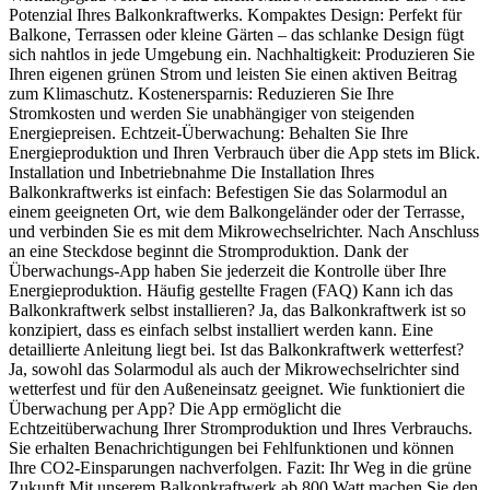
Potenzial Ihres Balkonkraftwerks. Kompaktes Design: Perfekt für
Balkone, Terrassen oder kleine Gärten – das schlanke Design fügt
sich nahtlos in jede Umgebung ein. Nachhaltigkeit: Produzieren Sie
Ihren eigenen grünen Strom und leisten Sie einen aktiven Beitrag
zum Klimaschutz. Kostenersparnis: Reduzieren Sie Ihre
Stromkosten und werden Sie unabhängiger von steigenden
Energiepreisen. Echtzeit-Überwachung: Behalten Sie Ihre
Energieproduktion und Ihren Verbrauch über die App stets im Blick.
Installation und Inbetriebnahme Die Installation Ihres
Balkonkraftwerks ist einfach: Befestigen Sie das Solarmodul an
einem geeigneten Ort, wie dem Balkongeländer oder der Terrasse,
und verbinden Sie es mit dem Mikrowechselrichter. Nach Anschluss
an eine Steckdose beginnt die Stromproduktion. Dank der
Überwachungs-App haben Sie jederzeit die Kontrolle über Ihre
Energieproduktion. Häufig gestellte Fragen (FAQ) Kann ich das
Balkonkraftwerk selbst installieren? Ja, das Balkonkraftwerk ist so
konzipiert, dass es einfach selbst installiert werden kann. Eine
detaillierte Anleitung liegt bei. Ist das Balkonkraftwerk wetterfest?
Ja, sowohl das Solarmodul als auch der Mikrowechselrichter sind
wetterfest und für den Außeneinsatz geeignet. Wie funktioniert die
Überwachung per App? Die App ermöglicht die
Echtzeitüberwachung Ihrer Stromproduktion und Ihres Verbrauchs.
Sie erhalten Benachrichtigungen bei Fehlfunktionen und können
Ihre CO2-Einsparungen nachverfolgen. Fazit: Ihr Weg in die grüne
Zukunft Mit unserem Balkonkraftwerk ab 800 Watt machen Sie den