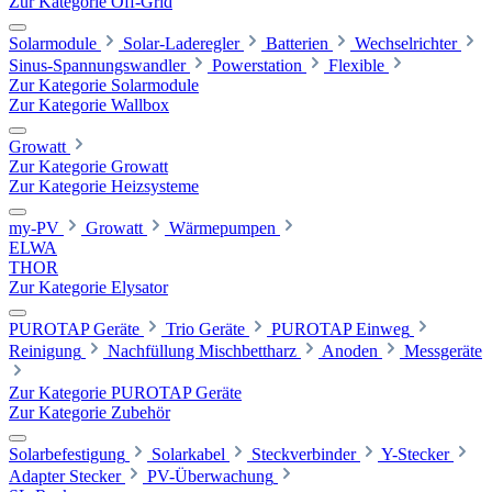
Zur Kategorie Off-Grid
Solarmodule
Solar-Laderegler
Batterien
Wechselrichter
Sinus-Spannungswandler
Powerstation
Flexible
Zur Kategorie Solarmodule
Zur Kategorie Wallbox
Growatt
Zur Kategorie Growatt
Zur Kategorie Heizsysteme
my-PV
Growatt
Wärmepumpen
ELWA
THOR
Zur Kategorie Elysator
PUROTAP Geräte
Trio Geräte
PUROTAP Einweg
Reinigung
Nachfüllung Mischbettharz
Anoden
Messgeräte
Zur Kategorie PUROTAP Geräte
Zur Kategorie Zubehör
Solarbefestigung
Solarkabel
Steckverbinder
Y-Stecker
Adapter Stecker
PV-Überwachung