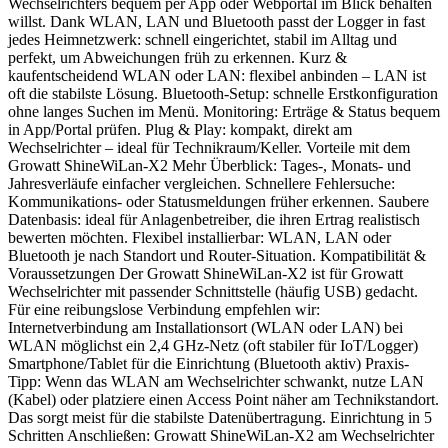
Wechselrichters bequem per App oder Webportal im Blick behalten
willst. Dank WLAN, LAN und Bluetooth passt der Logger in fast
jedes Heimnetzwerk: schnell eingerichtet, stabil im Alltag und
perfekt, um Abweichungen früh zu erkennen. Kurz &
kaufentscheidend WLAN oder LAN: flexibel anbinden – LAN ist
oft die stabilste Lösung. Bluetooth-Setup: schnelle Erstkonfiguration
ohne langes Suchen im Menü. Monitoring: Erträge & Status bequem
in App/Portal prüfen. Plug & Play: kompakt, direkt am
Wechselrichter – ideal für Technikraum/Keller. Vorteile mit dem
Growatt ShineWiLan-X2 Mehr Überblick: Tages-, Monats- und
Jahresverläufe einfacher vergleichen. Schnellere Fehlersuche:
Kommunikations- oder Statusmeldungen früher erkennen. Saubere
Datenbasis: ideal für Anlagenbetreiber, die ihren Ertrag realistisch
bewerten möchten. Flexibel installierbar: WLAN, LAN oder
Bluetooth je nach Standort und Router-Situation. Kompatibilität &
Voraussetzungen Der Growatt ShineWiLan-X2 ist für Growatt
Wechselrichter mit passender Schnittstelle (häufig USB) gedacht.
Für eine reibungslose Verbindung empfehlen wir:
Internetverbindung am Installationsort (WLAN oder LAN) bei
WLAN möglichst ein 2,4 GHz-Netz (oft stabiler für IoT/Logger)
Smartphone/Tablet für die Einrichtung (Bluetooth aktiv) Praxis-
Tipp: Wenn das WLAN am Wechselrichter schwankt, nutze LAN
(Kabel) oder platziere einen Access Point näher am Technikstandort.
Das sorgt meist für die stabilste Datenübertragung. Einrichtung in 5
Schritten Anschließen: Growatt ShineWiLan-X2 am Wechselrichter