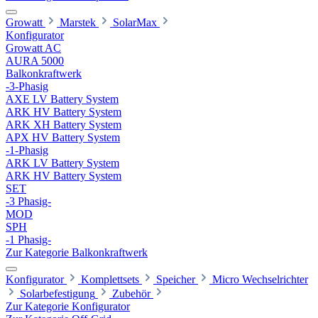
Growatt
Marstek
SolarMax
Konfigurator
Growatt AC
AURA 5000
Balkonkraftwerk
-3-Phasig
AXE LV Battery System
ARK HV Battery System
ARK XH Battery System
APX HV Battery System
-1-Phasig
ARK LV Battery System
ARK HV Battery System
SET
-3 Phasig-
MOD
SPH
-1 Phasig-
Zur Kategorie Balkonkraftwerk
Konfigurator
Komplettsets
Speicher
Micro Wechselrichter
Solarbefestigung
Zubehör
Zur Kategorie Konfigurator