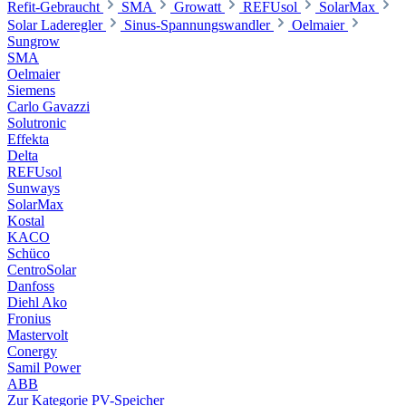
Refit-Gebraucht
SMA
Growatt
REFUsol
SolarMax
Solar Laderegler
Sinus-Spannungswandler
Oelmaier
Sungrow
SMA
Oelmaier
Siemens
Carlo Gavazzi
Solutronic
Effekta
Delta
REFUsol
Sunways
SolarMax
Kostal
KACO
Schüco
CentroSolar
Danfoss
Diehl Ako
Fronius
Mastervolt
Conergy
Samil Power
ABB
Zur Kategorie PV-Speicher