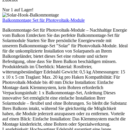
Nur 1 auf Lager!
Balkonmontage Set für Photovoltaik-Module
Balkonmontage-Set für Photovoltaik-Module – Nachhaltige Energie
vom Balkon Entdecken Sie das perfekte Balkonmontage-Set für
Solarmodule Starten Sie Ihre persönliche Energiewende mit
unserem Balkonmontage-Set "Solar" für Photovoltaik-Module. Ideal
für die unkomplizierte Installation von Solarpanels an Ihrem
Balkongeländer, bietet dieses Set eine robuste und sichere
Befestigung, ohne dass Sie Ihren Balkon beschädigen müssen.
Produktdetails im Überblick: Material: Rostfreier,
witterungsbeständiger Edelstahl Gewicht: 0,5 kg Abmessungen: 15
x 10 x 5 cm Traglast: Max. 20 kg pro Haken Kompatibilität: Für
Photovoltaik-Module bis 40 mm Dicke Installation: Einfache
Montage dank Klemmsystem, kein Bohren erforderlich
Verpackungsinhalt: 1 x Balkonmontage-Set, Anleitung Dieses
innovative Set ermöglicht eine einfache Installation Ihrer
Solarmodule – flexibel und ohne Bohrungen. So bleibt die Substanz
Ihres Balkons intakt, während Sie gleichzeitig die Möglichkeit
haben, die Module jederzeit anzupassen oder zu entfernen. Vorteile
auf einen Blick: Einfache Installation: Das Klemmsystem macht die
Montage kinderleicht, ohne Bohren oder Spezialwerkzeug.
Langlebigkeit: Hochwertiger Edelstahl garantiert eine lange