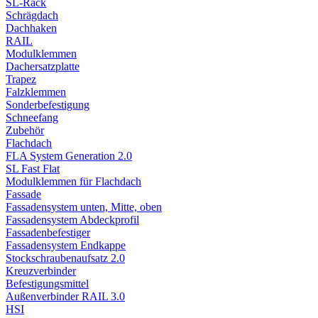
SL-Rack
Schrägdach
Dachhaken
RAIL
Modulklemmen
Dachersatzplatte
Trapez
Falzklemmen
Sonderbefestigung
Schneefang
Zubehör
Flachdach
FLA System Generation 2.0
SL Fast Flat
Modulklemmen für Flachdach
Fassade
Fassadensystem unten, Mitte, oben
Fassadensystem Abdeckprofil
Fassadenbefestiger
Fassadensystem Endkappe
Stockschrauben­aufsatz 2.0
Kreuzverbinder
Befestigungsmittel
Außenverbinder RAIL 3.0
HSI