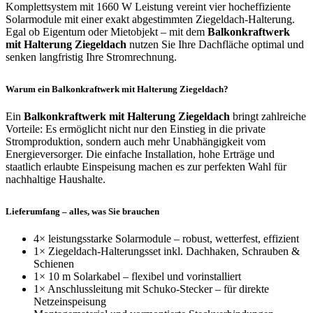
Komplettsystem mit 1660 W Leistung vereint vier hocheffiziente
Solarmodule mit einer exakt abgestimmten Ziegeldach-Halterung.
Egal ob Eigentum oder Mietobjekt – mit dem
Balkonkraftwerk
mit Halterung Ziegeldach
nutzen Sie Ihre Dachfläche optimal und
senken langfristig Ihre Stromrechnung.
Warum ein Balkonkraftwerk mit Halterung Ziegeldach?
Ein
Balkonkraftwerk mit Halterung Ziegeldach
bringt zahlreiche
Vorteile: Es ermöglicht nicht nur den Einstieg in die private
Stromproduktion, sondern auch mehr Unabhängigkeit vom
Energieversorger. Die einfache Installation, hohe Erträge und
staatlich erlaubte Einspeisung machen es zur perfekten Wahl für
nachhaltige Haushalte.
Lieferumfang – alles, was Sie brauchen
4× leistungsstarke Solarmodule – robust, wetterfest, effizient
1× Ziegeldach-Halterungsset inkl. Dachhaken, Schrauben &
Schienen
1× 10 m Solarkabel – flexibel und vorinstalliert
1× Anschlussleitung mit Schuko-Stecker – für direkte
Netzeinspeisung