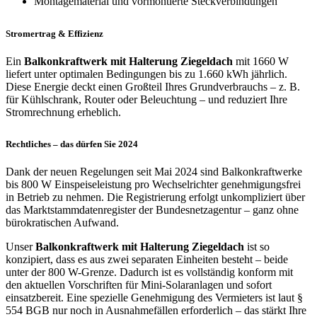
Montagematerial und vormontierte Steckverbindungen
Stromertrag & Effizienz
Ein
Balkonkraftwerk mit Halterung Ziegeldach
mit 1660 W
liefert unter optimalen Bedingungen bis zu 1.660 kWh jährlich.
Diese Energie deckt einen Großteil Ihres Grundverbrauchs – z. B.
für Kühlschrank, Router oder Beleuchtung – und reduziert Ihre
Stromrechnung erheblich.
Rechtliches – das dürfen Sie 2024
Dank der neuen Regelungen seit Mai 2024 sind Balkonkraftwerke
bis 800 W Einspeiseleistung pro Wechselrichter genehmigungsfrei
in Betrieb zu nehmen. Die Registrierung erfolgt unkompliziert über
das Marktstammdatenregister der Bundesnetzagentur – ganz ohne
bürokratischen Aufwand.
Unser
Balkonkraftwerk mit Halterung Ziegeldach
ist so
konzipiert, dass es aus zwei separaten Einheiten besteht – beide
unter der 800 W-Grenze. Dadurch ist es vollständig konform mit
den aktuellen Vorschriften für Mini-Solaranlagen und sofort
einsatzbereit. Eine spezielle Genehmigung des Vermieters ist laut §
554 BGB nur noch in Ausnahmefällen erforderlich – das stärkt Ihre