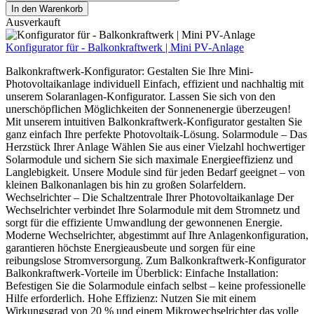
In den Warenkorb
Ausverkauft
Konfigurator für - Balkonkraftwerk | Mini PV-Anlage
Balkonkraftwerk-Konfigurator: Gestalten Sie Ihre Mini-
Photovoltaikanlage individuell Einfach, effizient und nachhaltig mit
unserem Solaranlagen-Konfigurator. Lassen Sie sich von den
unerschöpflichen Möglichkeiten der Sonnenenergie überzeugen!
Mit unserem intuitiven Balkonkraftwerk-Konfigurator gestalten Sie
ganz einfach Ihre perfekte Photovoltaik-Lösung. Solarmodule – Das
Herzstück Ihrer Anlage Wählen Sie aus einer Vielzahl hochwertiger
Solarmodule und sichern Sie sich maximale Energieeffizienz und
Langlebigkeit. Unsere Module sind für jeden Bedarf geeignet – von
kleinen Balkonanlagen bis hin zu großen Solarfeldern.
Wechselrichter – Die Schaltzentrale Ihrer Photovoltaikanlage Der
Wechselrichter verbindet Ihre Solarmodule mit dem Stromnetz und
sorgt für die effiziente Umwandlung der gewonnenen Energie.
Moderne Wechselrichter, abgestimmt auf Ihre Anlagenkonfiguration,
garantieren höchste Energieausbeute und sorgen für eine
reibungslose Stromversorgung. Zum Balkonkraftwerk-Konfigurator
Balkonkraftwerk-Vorteile im Überblick: Einfache Installation:
Befestigen Sie die Solarmodule einfach selbst – keine professionelle
Hilfe erforderlich. Hohe Effizienz: Nutzen Sie mit einem
Wirkungsgrad von 20 % und einem Mikrowechselrichter das volle