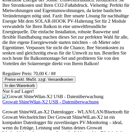
Ihre Stromkosten und Ihren CO2-Fußabdruck. Vielseitig: Perfekt für
Mietwohnungen und Eigentumswohnungen, da keine baulichen
Veränderungen nötig sind. Fazit: Ihre smarte Lösung für nachhaltige
Energie Mit dem SOLAR-HOOK PV-Halterung Set für 2 Module
verwandeln Sie Ihren Balkon in eine umweltfreundliche
Energiequelle. Die einfache Installation, robuste Bauweise und
flexible Handhabung machen dieses Set zur perfekten Wahl für alle,
die ihre eigene Energiewende starten möchten – ob Mieter oder
Eigentümer. Verpassen Sie nicht die Chance, Ihre Stromkosten zu
senken und gleichzeitig etwas für die Umwelt zu tun. Bestellen Sie
noch heute Ihr Balkonmontage-Set und profitieren Sie von den
Vorteilen der Solarenergie direkt von Ihrem Balkon!
Regulärer Preis:
70,00 €
/ ##
Preise exkl. MwSt. zzgl. Versandkosten
In den Warenkorb
Nur 6 auf Lager!
Growatt ShineWilan-X2 USB - Datenüberwachung
Growatt ShineWiLan-X2 Datenlogger - WLAN/LAN/Bluetooth für
Growatt Wechselrichter Der Growatt ShineWiLan-X2 ist ein
kompakter Datenlogger für zuverlässiges PV-Monitoring – ideal,
wenn du Erträge, Leistung und Status deines Growatt