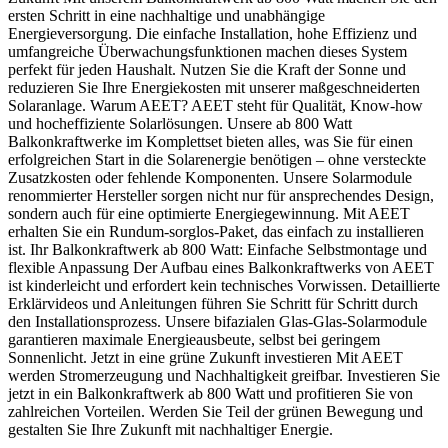
ersten Schritt in eine nachhaltige und unabhängige
Energieversorgung. Die einfache Installation, hohe Effizienz und
umfangreiche Überwachungsfunktionen machen dieses System
perfekt für jeden Haushalt. Nutzen Sie die Kraft der Sonne und
reduzieren Sie Ihre Energiekosten mit unserer maßgeschneiderten
Solaranlage. Warum AEET? AEET steht für Qualität, Know-how
und hocheffiziente Solarlösungen. Unsere ab 800 Watt
Balkonkraftwerke im Komplettset bieten alles, was Sie für einen
erfolgreichen Start in die Solarenergie benötigen – ohne versteckte
Zusatzkosten oder fehlende Komponenten. Unsere Solarmodule
renommierter Hersteller sorgen nicht nur für ansprechendes Design,
sondern auch für eine optimierte Energiegewinnung. Mit AEET
erhalten Sie ein Rundum-sorglos-Paket, das einfach zu installieren
ist. Ihr Balkonkraftwerk ab 800 Watt: Einfache Selbstmontage und
flexible Anpassung Der Aufbau eines Balkonkraftwerks von AEET
ist kinderleicht und erfordert kein technisches Vorwissen. Detaillierte
Erklärvideos und Anleitungen führen Sie Schritt für Schritt durch
den Installationsprozess. Unsere bifazialen Glas-Glas-Solarmodule
garantieren maximale Energieausbeute, selbst bei geringem
Sonnenlicht. Jetzt in eine grüne Zukunft investieren Mit AEET
werden Stromerzeugung und Nachhaltigkeit greifbar. Investieren Sie
jetzt in ein Balkonkraftwerk ab 800 Watt und profitieren Sie von
zahlreichen Vorteilen. Werden Sie Teil der grünen Bewegung und
gestalten Sie Ihre Zukunft mit nachhaltiger Energie.