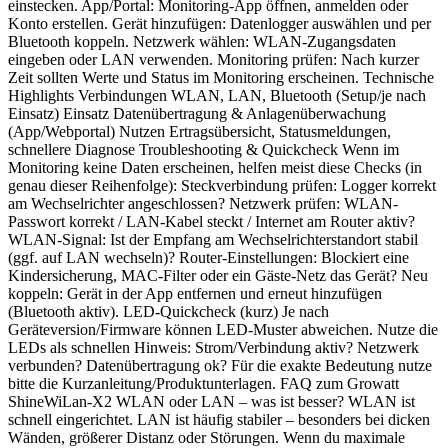
einstecken. App/Portal: Monitoring-App öffnen, anmelden oder
Konto erstellen. Gerät hinzufügen: Datenlogger auswählen und per
Bluetooth koppeln. Netzwerk wählen: WLAN-Zugangsdaten
eingeben oder LAN verwenden. Monitoring prüfen: Nach kurzer
Zeit sollten Werte und Status im Monitoring erscheinen. Technische
Highlights Verbindungen WLAN, LAN, Bluetooth (Setup/je nach
Einsatz) Einsatz Datenübertragung & Anlagenüberwachung
(App/Webportal) Nutzen Ertragsübersicht, Statusmeldungen,
schnellere Diagnose Troubleshooting & Quickcheck Wenn im
Monitoring keine Daten erscheinen, helfen meist diese Checks (in
genau dieser Reihenfolge): Steckverbindung prüfen: Logger korrekt
am Wechselrichter angeschlossen? Netzwerk prüfen: WLAN-
Passwort korrekt / LAN-Kabel steckt / Internet am Router aktiv?
WLAN-Signal: Ist der Empfang am Wechselrichterstandort stabil
(ggf. auf LAN wechseln)? Router-Einstellungen: Blockiert eine
Kindersicherung, MAC-Filter oder ein Gäste-Netz das Gerät? Neu
koppeln: Gerät in der App entfernen und erneut hinzufügen
(Bluetooth aktiv). LED-Quickcheck (kurz) Je nach
Geräteversion/Firmware können LED-Muster abweichen. Nutze die
LEDs als schnellen Hinweis: Strom/Verbindung aktiv? Netzwerk
verbunden? Datenübertragung ok? Für die exakte Bedeutung nutze
bitte die Kurzanleitung/Produktunterlagen. FAQ zum Growatt
ShineWiLan-X2 WLAN oder LAN – was ist besser? WLAN ist
schnell eingerichtet. LAN ist häufig stabiler – besonders bei dicken
Wänden, größerer Distanz oder Störungen. Wenn du maximale