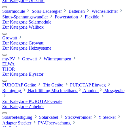
Zur Kategorie Off-Grid
Solarmodule
Solar-Laderegler
Batterien
Wechselrichter
Sinus-Spannungswandler
Powerstation
Flexible
Zur Kategorie Solarmodule
Zur Kategorie Wallbox
Growatt
Zur Kategorie Growatt
Zur Kategorie Heizsysteme
my-PV
Growatt
Wärmepumpen
ELWA
THOR
Zur Kategorie Elysator
PUROTAP Geräte
Trio Geräte
PUROTAP Einweg
Reinigung
Nachfüllung Mischbettharz
Anoden
Messgeräte
Zur Kategorie PUROTAP Geräte
Zur Kategorie Zubehör
Solarbefestigung
Solarkabel
Steckverbinder
Y-Stecker
Adapter Stecker
PV-Überwachung