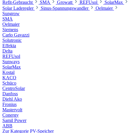
Refit-Gebraucht
SMA
Growatt
REFUsol
SolarMax
Solar Laderegler
Sinus-Spannungswandler
Oelmaier
Sungrow
SMA
Oelmaier
Siemens
Carlo Gavazzi
Solutronic
Effekta
Delta
REFUsol
Sunways
SolarMax
Kostal
KACO
Schüco
CentroSolar
Danfoss
Diehl Ako
Fronius
Mastervolt
Conergy
Samil Power
ABB
Zur Kategorie PV-Speicher