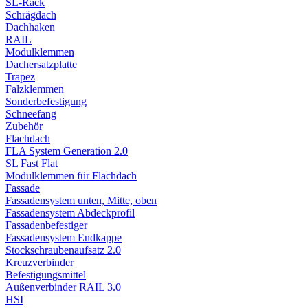
SL-Rack
Schrägdach
Dachhaken
RAIL
Modulklemmen
Dachersatzplatte
Trapez
Falzklemmen
Sonderbefestigung
Schneefang
Zubehör
Flachdach
FLA System Generation 2.0
SL Fast Flat
Modulklemmen für Flachdach
Fassade
Fassadensystem unten, Mitte, oben
Fassadensystem Abdeckprofil
Fassadenbefestiger
Fassadensystem Endkappe
Stockschrauben­aufsatz 2.0
Kreuzverbinder
Befestigungsmittel
Außenverbinder RAIL 3.0
HSI