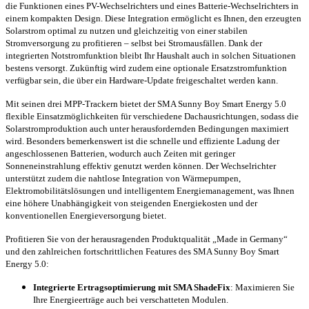
die Funktionen eines PV-Wechselrichters und eines Batterie-Wechselrichters in
einem kompakten Design. Diese Integration ermöglicht es Ihnen, den erzeugten
Solarstrom optimal zu nutzen und gleichzeitig von einer stabilen
Stromversorgung zu profitieren – selbst bei Stromausfällen. Dank der
integrierten Notstromfunktion bleibt Ihr Haushalt auch in solchen Situationen
bestens versorgt. Zukünftig wird zudem eine optionale Ersatzstromfunktion
verfügbar sein, die über ein Hardware-Update freigeschaltet werden kann.
Mit seinen drei MPP-Trackern bietet der SMA Sunny Boy Smart Energy 5.0
flexible Einsatzmöglichkeiten für verschiedene Dachausrichtungen, sodass die
Solarstromproduktion auch unter herausfordernden Bedingungen maximiert
wird. Besonders bemerkenswert ist die schnelle und effiziente Ladung der
angeschlossenen Batterien, wodurch auch Zeiten mit geringer
Sonneneinstrahlung effektiv genutzt werden können. Der Wechselrichter
unterstützt zudem die nahtlose Integration von Wärmepumpen,
Elektromobilitätslösungen und intelligentem Energiemanagement, was Ihnen
eine höhere Unabhängigkeit von steigenden Energiekosten und der
konventionellen Energieversorgung bietet.
Profitieren Sie von der herausragenden Produktqualität „Made in Germany“
und den zahlreichen fortschrittlichen Features des SMA Sunny Boy Smart
Energy 5.0:
Integrierte Ertragsoptimierung mit SMA ShadeFix
: Maximieren Sie
Ihre Energieerträge auch bei verschatteten Modulen.