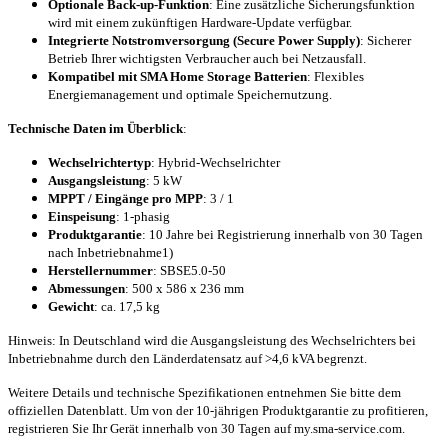
Optionale Back-up-Funktion
: Eine zusätzliche Sicherungsfunktion
wird mit einem zukünftigen Hardware-Update verfügbar.
Integrierte Notstromversorgung (Secure Power Supply)
: Sicherer
Betrieb Ihrer wichtigsten Verbraucher auch bei Netzausfall.
Kompatibel mit SMA Home Storage Batterien
: Flexibles
Energiemanagement und optimale Speichernutzung.
Technische Daten im Überblick
:
Wechselrichtertyp
: Hybrid-Wechselrichter
Ausgangsleistung
: 5 kW
MPPT / Eingänge pro MPP
: 3 / 1
Einspeisung
: 1-phasig
Produktgarantie
: 10 Jahre bei Registrierung innerhalb von 30 Tagen
nach Inbetriebnahme1)
Herstellernummer
: SBSE5.0-50
Abmessungen
: 500 x 586 x 236 mm
Gewicht
: ca. 17,5 kg
Hinweis: In Deutschland wird die Ausgangsleistung des Wechselrichters bei
Inbetriebnahme durch den Länderdatensatz auf >4,6 kVA begrenzt.
Weitere Details und technische Spezifikationen entnehmen Sie bitte dem
offiziellen Datenblatt. Um von der 10-jährigen Produktgarantie zu profitieren,
registrieren Sie Ihr Gerät innerhalb von 30 Tagen auf my.sma-service.com.