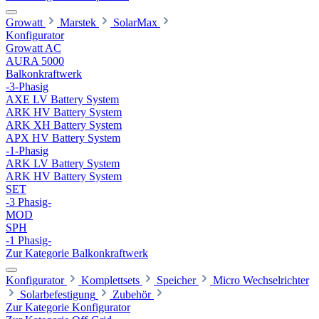
Growatt
Marstek
SolarMax
Konfigurator
Growatt AC
AURA 5000
Balkonkraftwerk
-3-Phasig
AXE LV Battery System
ARK HV Battery System
ARK XH Battery System
APX HV Battery System
-1-Phasig
ARK LV Battery System
ARK HV Battery System
SET
-3 Phasig-
MOD
SPH
-1 Phasig-
Zur Kategorie Balkonkraftwerk
Konfigurator
Komplettsets
Speicher
Micro Wechselrichter
Solarbefestigung
Zubehör
Zur Kategorie Konfigurator