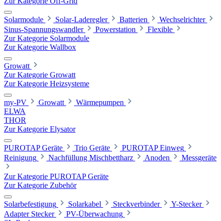
Zur Kategorie Off-Grid
Solarmodule
Solar-Laderegler
Batterien
Wechselrichter
Sinus-Spannungswandler
Powerstation
Flexible
Zur Kategorie Solarmodule
Zur Kategorie Wallbox
Growatt
Zur Kategorie Growatt
Zur Kategorie Heizsysteme
my-PV
Growatt
Wärmepumpen
ELWA
THOR
Zur Kategorie Elysator
PUROTAP Geräte
Trio Geräte
PUROTAP Einweg
Reinigung
Nachfüllung Mischbettharz
Anoden
Messgeräte
Zur Kategorie PUROTAP Geräte
Zur Kategorie Zubehör
Solarbefestigung
Solarkabel
Steckverbinder
Y-Stecker
Adapter Stecker
PV-Überwachung