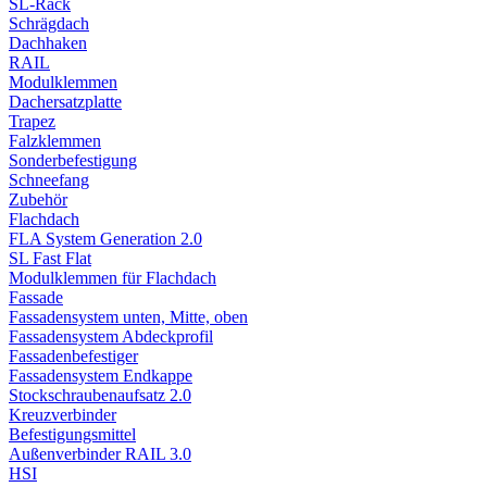
SL-Rack
Schrägdach
Dachhaken
RAIL
Modulklemmen
Dachersatzplatte
Trapez
Falzklemmen
Sonderbefestigung
Schneefang
Zubehör
Flachdach
FLA System Generation 2.0
SL Fast Flat
Modulklemmen für Flachdach
Fassade
Fassadensystem unten, Mitte, oben
Fassadensystem Abdeckprofil
Fassadenbefestiger
Fassadensystem Endkappe
Stockschrauben­aufsatz 2.0
Kreuzverbinder
Befestigungsmittel
Außenverbinder RAIL 3.0
HSI