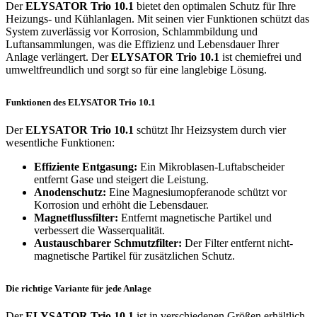
Der
ELYSATOR Trio 10.1
bietet den optimalen Schutz für Ihre
Heizungs- und Kühlanlagen. Mit seinen vier Funktionen schützt das
System zuverlässig vor Korrosion, Schlammbildung und
Luftansammlungen, was die Effizienz und Lebensdauer Ihrer
Anlage verlängert. Der
ELYSATOR Trio 10.1
ist chemiefrei und
umweltfreundlich und sorgt so für eine langlebige Lösung.
Funktionen des ELYSATOR Trio 10.1
Der
ELYSATOR Trio 10.1
schützt Ihr Heizsystem durch vier
wesentliche Funktionen:
Effiziente Entgasung:
Ein Mikroblasen-Luftabscheider
entfernt Gase und steigert die Leistung.
Anodenschutz:
Eine Magnesiumopferanode schützt vor
Korrosion und erhöht die Lebensdauer.
Magnetflussfilter:
Entfernt magnetische Partikel und
verbessert die Wasserqualität.
Austauschbarer Schmutzfilter:
Der Filter entfernt nicht-
magnetische Partikel für zusätzlichen Schutz.
Die richtige Variante für jede Anlage
Der
ELYSATOR Trio 10.1
ist in verschiedenen Größen erhältlich,