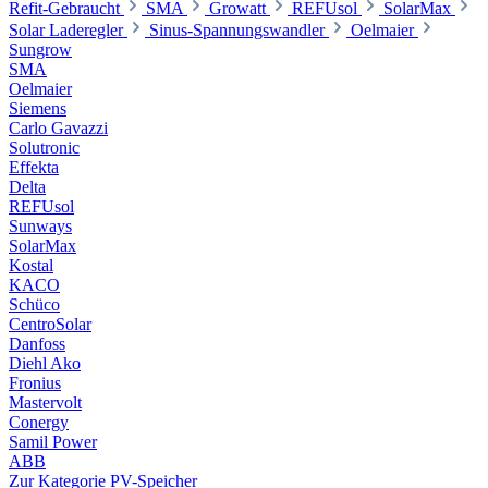
Refit-Gebraucht
SMA
Growatt
REFUsol
SolarMax
Solar Laderegler
Sinus-Spannungswandler
Oelmaier
Sungrow
SMA
Oelmaier
Siemens
Carlo Gavazzi
Solutronic
Effekta
Delta
REFUsol
Sunways
SolarMax
Kostal
KACO
Schüco
CentroSolar
Danfoss
Diehl Ako
Fronius
Mastervolt
Conergy
Samil Power
ABB
Zur Kategorie PV-Speicher