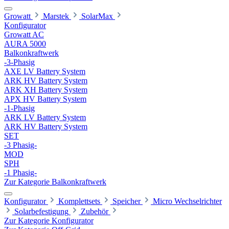
Growatt
Marstek
SolarMax
Konfigurator
Growatt AC
AURA 5000
Balkonkraftwerk
-3-Phasig
AXE LV Battery System
ARK HV Battery System
ARK XH Battery System
APX HV Battery System
-1-Phasig
ARK LV Battery System
ARK HV Battery System
SET
-3 Phasig-
MOD
SPH
-1 Phasig-
Zur Kategorie Balkonkraftwerk
Konfigurator
Komplettsets
Speicher
Micro Wechselrichter
Solarbefestigung
Zubehör
Zur Kategorie Konfigurator