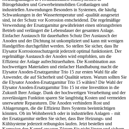
Bürogebäuden und Gewerbeimmobilien Großanlagen und
industriellen Anwendungen Besonders in Systemen, die häufig
Schwankungen in der Wassertemperatur und -qualität ausgesetzt
sind, ist der Schutz vor Korrosion entscheidend. Die regelmäßige
Verwendung der Ersatzgarnitur gewährleistet einen störungsfreien
Betrieb und verlängert die Lebensdauer der gesamten Anlage.
Einfacher Austausch für dauerhaften Schutz Der Austausch der
Anoden und der Dichtung ist unkompliziert und kann mit wenigen
Handgriffen durchgeführt werden. So stellen Sie sicher, dass Ihr
Elysator Korrosionsschutzgerät jederzeit optimal funktioniert. Der
regelmäßige Austausch der Anoden wird empfohlen, um die
Effizienz der Anlage aufrechtzuerhalten. Die Kombination aus
hochwertigen Materialien und einfacher Handhabung macht die
Elysator Anoden-Ersatzgarnitur Trio 15 zur ersten Wahl für alle
Anwender, die auf Sicherheit und Qualität setzen. Warum sollten Sie
die Elysator Anoden-Ersatzgarnitur Trio 15 wählen? Die Wahl der
Elysator Anoden-Ersatzgarnitur Trio 15 ist eine Investition in die
Zukunft Ihrer Anlage. Dank der hochwertigen Verarbeitung und der
zuverlässigen Funktion sparen Sie langfristig Kosten und vermeiden
unerwartete Reparaturen. Die Anoden verhindern Rost und
Ablagerungen, die die Effizienz Ihres Systems beeinträchtigen
könnten. Ob im Wohnbereich oder in industriellen Anlagen – mit
der Ersatzgarnitur stellen Sie sicher, dass Ihre Heizungs- und
Kühlsysteme jederzeit reibungslos laufen. Jetzt bestellen und
Korrosion den Kampf ansagen Zögern Sie nicht länger und sichern