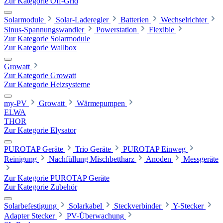
Zur Kategorie Off-Grid
Solarmodule
Solar-Laderegler
Batterien
Wechselrichter
Sinus-Spannungswandler
Powerstation
Flexible
Zur Kategorie Solarmodule
Zur Kategorie Wallbox
Growatt
Zur Kategorie Growatt
Zur Kategorie Heizsysteme
my-PV
Growatt
Wärmepumpen
ELWA
THOR
Zur Kategorie Elysator
PUROTAP Geräte
Trio Geräte
PUROTAP Einweg
Reinigung
Nachfüllung Mischbettharz
Anoden
Messgeräte
Zur Kategorie PUROTAP Geräte
Zur Kategorie Zubehör
Solarbefestigung
Solarkabel
Steckverbinder
Y-Stecker
Adapter Stecker
PV-Überwachung