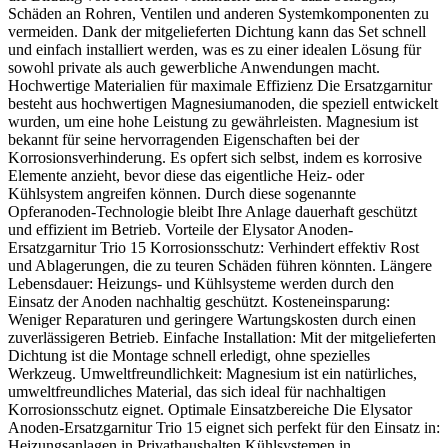
Schäden an Rohren, Ventilen und anderen Systemkomponenten zu
vermeiden. Dank der mitgelieferten Dichtung kann das Set schnell
und einfach installiert werden, was es zu einer idealen Lösung für
sowohl private als auch gewerbliche Anwendungen macht.
Hochwertige Materialien für maximale Effizienz Die Ersatzgarnitur
besteht aus hochwertigen Magnesiumanoden, die speziell entwickelt
wurden, um eine hohe Leistung zu gewährleisten. Magnesium ist
bekannt für seine hervorragenden Eigenschaften bei der
Korrosionsverhinderung. Es opfert sich selbst, indem es korrosive
Elemente anzieht, bevor diese das eigentliche Heiz- oder
Kühlsystem angreifen können. Durch diese sogenannte
Opferanoden-Technologie bleibt Ihre Anlage dauerhaft geschützt
und effizient im Betrieb. Vorteile der Elysator Anoden-
Ersatzgarnitur Trio 15 Korrosionsschutz: Verhindert effektiv Rost
und Ablagerungen, die zu teuren Schäden führen könnten. Längere
Lebensdauer: Heizungs- und Kühlsysteme werden durch den
Einsatz der Anoden nachhaltig geschützt. Kosteneinsparung:
Weniger Reparaturen und geringere Wartungskosten durch einen
zuverlässigeren Betrieb. Einfache Installation: Mit der mitgelieferten
Dichtung ist die Montage schnell erledigt, ohne spezielles
Werkzeug. Umweltfreundlichkeit: Magnesium ist ein natürliches,
umweltfreundliches Material, das sich ideal für nachhaltigen
Korrosionsschutz eignet. Optimale Einsatzbereiche Die Elysator
Anoden-Ersatzgarnitur Trio 15 eignet sich perfekt für den Einsatz in:
Heizungsanlagen in Privathaushalten Kühlsystemen in