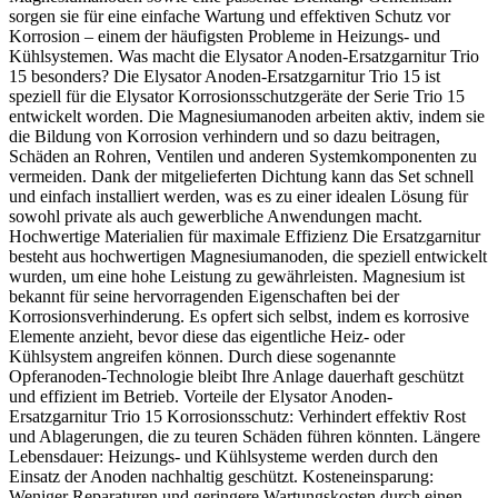
sorgen sie für eine einfache Wartung und effektiven Schutz vor
Korrosion – einem der häufigsten Probleme in Heizungs- und
Kühlsystemen. Was macht die Elysator Anoden-Ersatzgarnitur Trio
15 besonders? Die Elysator Anoden-Ersatzgarnitur Trio 15 ist
speziell für die Elysator Korrosionsschutzgeräte der Serie Trio 15
entwickelt worden. Die Magnesiumanoden arbeiten aktiv, indem sie
die Bildung von Korrosion verhindern und so dazu beitragen,
Schäden an Rohren, Ventilen und anderen Systemkomponenten zu
vermeiden. Dank der mitgelieferten Dichtung kann das Set schnell
und einfach installiert werden, was es zu einer idealen Lösung für
sowohl private als auch gewerbliche Anwendungen macht.
Hochwertige Materialien für maximale Effizienz Die Ersatzgarnitur
besteht aus hochwertigen Magnesiumanoden, die speziell entwickelt
wurden, um eine hohe Leistung zu gewährleisten. Magnesium ist
bekannt für seine hervorragenden Eigenschaften bei der
Korrosionsverhinderung. Es opfert sich selbst, indem es korrosive
Elemente anzieht, bevor diese das eigentliche Heiz- oder
Kühlsystem angreifen können. Durch diese sogenannte
Opferanoden-Technologie bleibt Ihre Anlage dauerhaft geschützt
und effizient im Betrieb. Vorteile der Elysator Anoden-
Ersatzgarnitur Trio 15 Korrosionsschutz: Verhindert effektiv Rost
und Ablagerungen, die zu teuren Schäden führen könnten. Längere
Lebensdauer: Heizungs- und Kühlsysteme werden durch den
Einsatz der Anoden nachhaltig geschützt. Kosteneinsparung:
Weniger Reparaturen und geringere Wartungskosten durch einen